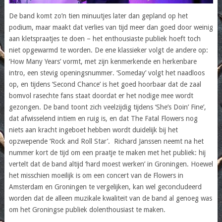
De band komt zo’n tien minuutjes later dan gepland op het
podium, maar maakt dat verlies van tijd meer dan goed door weinig
aan kletspraatjes te doen – het enthousiaste publiek hoeft toch
niet opgewarmd te worden. De ene klassieker volgt de andere op:
‘How Many Years’ vormt, met zijn kenmerkende en herkenbare
intro, een stevig openingsnummer. ‘Someday’ volgt het naadloos
op, en tijdens ‘Second Chance’ is het goed hoorbaar dat de zaal
bomvol rasechte fans staat doordat er het nodige mee wordt
gezongen. De band toont zich veelzijdig tijdens ‘She’s Doin’ Fine’,
dat afwisselend intiem en ruig is, en dat The Fatal Flowers nog
niets aan kracht ingeboet hebben wordt duidelijk bij het
opzwepende ‘Rock and Roll Star’. Richard Janssen neemt na het
nummer kort de tijd om een praatje te maken met het publiek: hij
vertelt dat de band altijd ‘hard moest werken’ in Groningen. Hoewel
het misschien moeilijk is om een concert van de Flowers in
Amsterdam en Groningen te vergelijken, kan wel geconcludeerd
worden dat de alleen muzikale kwaliteit van de band al genoeg was
om het Groningse publiek dolenthousiast te maken.