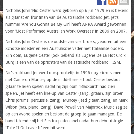
Nicholas John ‘Nic’ Cester werd geboren op 6 juli 1979 en is bekend
als gitarist en frontman van de Australische rockband Jet. Jet’s
nummer ‘Are You Gonna Be My Girl’ heeft APRA Award gewonnen
voor ‘Most Performed Australian Work Overseas’ in 2006 en 2007.
Nicholas John Cester is de oudste van vier broers, geboren uit een
Schotse moeder en een Australische vader met Italiaanse ouders.
Zijn oom, Eugene Cester (ook bekend als Eugene De La Hot Croix
Bun) is een van de oprichters van de satirische rockband TISM.
Nic’s rockband Jet werd oorspronkelijk in 1996 opgericht samen
met Cameron Muncey op de middelbare school. Cester besloot
gitaar te leren spelen nadat hij zijn oom “Blackbird” had zien
spelen. Jet heeft een line-up van Cester (zang, gitaar), zijn broer
Chris (drums, percussie, zang), Muncey (lead gitaar, zang) en Mark
Wilson (bas, piano, zang). Dave Powell van Majorbox Music zag ze
op een avond spelen en besloot de groep te gaan managen. De
band tekende bij het Elektra-platenlabel nadat hun debuutsingle
‘Take It Or Leave It’ een hit werd.