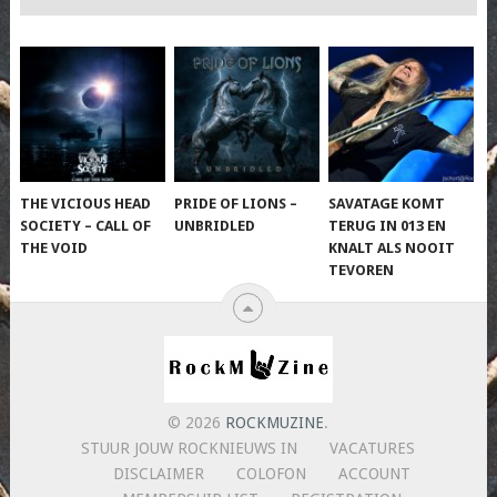
THE VICIOUS HEAD
PRIDE OF LIONS –
SAVATAGE KOMT
SOCIETY – CALL OF
UNBRIDLED
TERUG IN 013 EN
THE VOID
KNALT ALS NOOIT
TEVOREN
© 2026
ROCKMUZINE
.
STUUR JOUW ROCKNIEUWS IN
VACATURES
DISCLAIMER
COLOFON
ACCOUNT