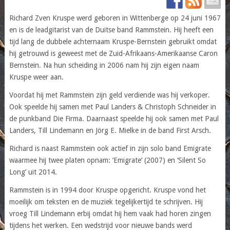
Richard Zven Kruspe werd geboren in Wittenberge op 24 juni 1967
en is de leadgitarist van de Duitse band Rammstein. Hij heeft een
tijd lang de dubbele achternaam Kruspe-Bernstein gebruikt omdat
hij getrouwd is geweest met de Zuid-Afrikaans-Amerikaanse Caron
Bernstein. Na hun scheiding in 2006 nam hij zijn eigen naam
Kruspe weer aan.
Voordat hij met Rammstein zijn geld verdiende was hij verkoper.
Ook speelde hij samen met Paul Landers & Christoph Schneider in
de punkband Die Firma. Daarnaast speelde hij ook samen met Paul
Landers, Till Lindemann en Jörg E. Mielke in de band First Arsch.
Richard is naast Rammstein ook actief in zijn solo band Emigrate
waarmee hij twee platen opnam: ‘Emigrate’ (2007) en ‘Silent So
Long’ uit 2014.
Rammstein is in 1994 door Kruspe opgericht. Kruspe vond het
moeilijk om teksten en de muziek tegelijkertijd te schrijven. Hij
vroeg Till Lindemann erbij omdat hij hem vaak had horen zingen
tijdens het werken. Een wedstrijd voor nieuwe bands werd