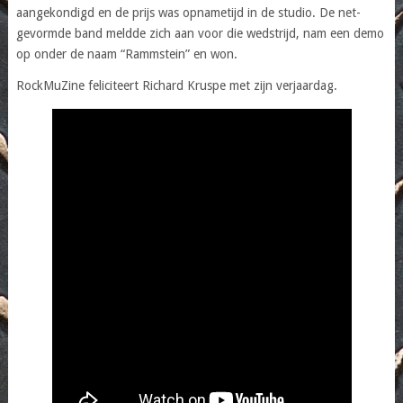
aangekondigd en de prijs was opnametijd in de studio. De net-
gevormde band meldde zich aan voor die wedstrijd, nam een demo
op onder de naam “Rammstein” en won.
RockMuZine feliciteert Richard Kruspe met zijn verjaardag.