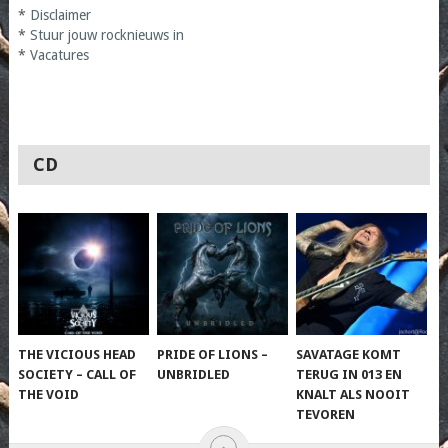
*
Disclaimer
*
Stuur jouw rocknieuws in
*
Vacatures
CD
THE VICIOUS HEAD
PRIDE OF LIONS –
SAVATAGE KOMT
SOCIETY – CALL OF
UNBRIDLED
TERUG IN 013 EN
THE VOID
KNALT ALS NOOIT
TEVOREN