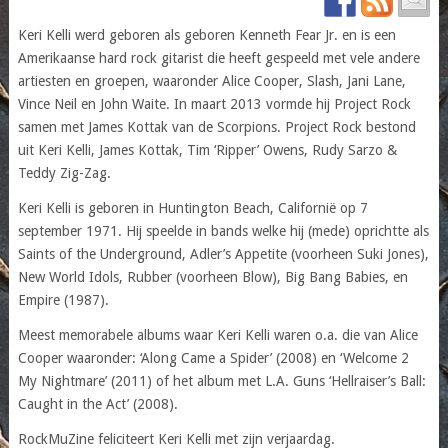
Keri Kelli werd geboren als geboren Kenneth Fear Jr. en is een
Amerikaanse hard rock gitarist die heeft gespeeld met vele andere
artiesten en groepen, waaronder Alice Cooper, Slash, Jani Lane,
Vince Neil en John Waite. In maart 2013 vormde hij Project Rock
samen met James Kottak van de Scorpions. Project Rock bestond
uit Keri Kelli, James Kottak, Tim ‘Ripper’ Owens, Rudy Sarzo &
Teddy Zig-Zag.
Keri Kelli is geboren in Huntington Beach, Californië op 7
september 1971. Hij speelde in bands welke hij (mede) oprichtte als
Saints of the Underground, Adler’s Appetite (voorheen Suki Jones),
New World Idols, Rubber (voorheen Blow), Big Bang Babies, en
Empire (1987).
Meest memorabele albums waar Keri Kelli waren o.a. die van Alice
Cooper waaronder: ‘Along Came a Spider’ (2008) en ‘Welcome 2
My Nightmare’ (2011) of het album met L.A. Guns ‘Hellraiser’s Ball:
Caught in the Act’ (2008).
RockMuZine feliciteert Keri Kelli met zijn verjaardag.