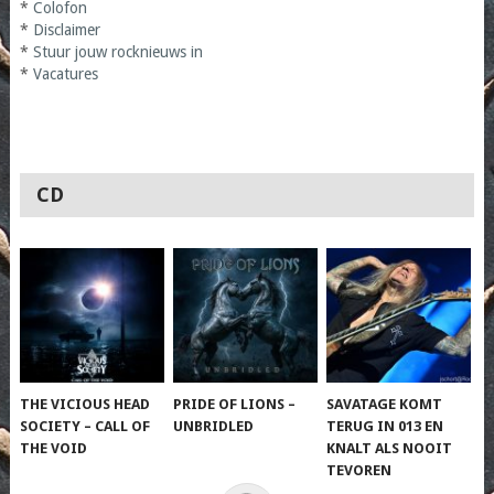
*
Colofon
*
Disclaimer
*
Stuur jouw rocknieuws in
*
Vacatures
CD
THE VICIOUS HEAD
PRIDE OF LIONS –
SAVATAGE KOMT
SOCIETY – CALL OF
UNBRIDLED
TERUG IN 013 EN
THE VOID
KNALT ALS NOOIT
TEVOREN