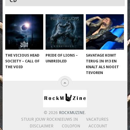
CD
THE VICIOUS HEAD
PRIDE OF LIONS –
SAVATAGE KOMT
SOCIETY – CALL OF
UNBRIDLED
TERUG IN 013 EN
THE VOID
KNALT ALS NOOIT
TEVOREN
© 2026
ROCKMUZINE
.
STUUR JOUW ROCKNIEUWS IN
VACATURES
DISCLAIMER
COLOFON
ACCOUNT