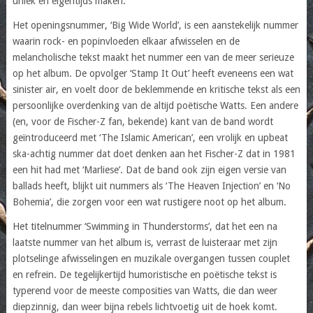
uniek en eigentijds maken.
Het openingsnummer, ‘Big Wide World’, is een aanstekelijk nummer
waarin rock- en popinvloeden elkaar afwisselen en de
melancholische tekst maakt het nummer een van de meer serieuze
op het album. De opvolger ‘Stamp It Out’ heeft eveneens een wat
sinister air, en voelt door de beklemmende en kritische tekst als een
persoonlijke overdenking van de altijd poëtische Watts. Een andere
(en, voor de Fischer-Z fan, bekende) kant van de band wordt
geïntroduceerd met ‘The Islamic American’, een vrolijk en upbeat
ska-achtig nummer dat doet denken aan het Fischer-Z dat in 1981
een hit had met ‘Marliese’. Dat de band ook zijn eigen versie van
ballads heeft, blijkt uit nummers als ‘The Heaven Injection’ en ‘No
Bohemia’, die zorgen voor een wat rustigere noot op het album.
Het titelnummer ‘Swimming in Thunderstorms’, dat het een na
laatste nummer van het album is, verrast de luisteraar met zijn
plotselinge afwisselingen en muzikale overgangen tussen couplet
en refrein. De tegelijkertijd humoristische en poëtische tekst is
typerend voor de meeste composities van Watts, die dan weer
diepzinnig, dan weer bijna rebels lichtvoetig uit de hoek komt.