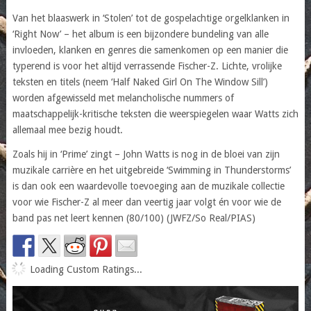
Van het blaaswerk in ‘Stolen’ tot de gospelachtige orgelklanken in
‘Right Now’ – het album is een bijzondere bundeling van alle
invloeden, klanken en genres die samenkomen op een manier die
typerend is voor het altijd verrassende Fischer-Z. Lichte, vrolijke
teksten en titels (neem ‘Half Naked Girl On The Window Sill’)
worden afgewisseld met melancholische nummers of
maatschappelijk-kritische teksten die weerspiegelen waar Watts zich
allemaal mee bezig houdt.
Zoals hij in ‘Prime’ zingt – John Watts is nog in de bloei van zijn
muzikale carrière en het uitgebreide ‘Swimming in Thunderstorms’
is dan ook een waardevolle toevoeging aan de muzikale collectie
voor wie Fischer-Z al meer dan veertig jaar volgt én voor wie de
band pas net leert kennen (80/100) (JWFZ/So Real/PIAS)
Loading Custom Ratings...