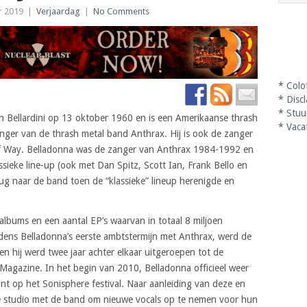
r 2019
|
Verjaardag
|
No Comments
*
Colo
*
Disc
*
Stuu
h Bellardini op 13 oktober 1960 en is een Amerikaanse thrash
*
Vaca
nger van de thrash metal band Anthrax. Hij is ook de zanger
f Way. Belladonna was de zanger van Anthrax 1984-1992 en
sieke line-up (ook met Dan Spitz, Scott Ian, Frank Bello en
ug naar de band toen de “klassieke” lineup herenigde en
albums en een aantal EP’s waarvan in totaal 8 miljoen
jdens Belladonna’s eerste ambtstermijn met Anthrax, werd de
 hij werd twee jaar achter elkaar uitgeroepen tot de
Magazine. In het begin van 2010, Belladonna officieel weer
oont op het Sonisphere festival. Naar aanleiding van deze en
e studio met de band om nieuwe vocals op te nemen voor hun