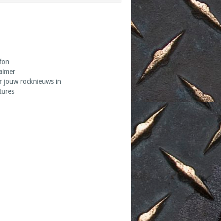
fon
laimer
r jouw rocknieuws in
tures