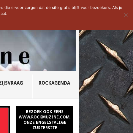
D VAN DE WEEK: SLEEPING...
die ervoor zorgen dat de site gratis blijft voor bezoekers. Als je
aat.
RIJSVRAAG
ROCKAGENDA
BEZOEK OOK EENS
WWW.ROCKMUZINE.COM,
ONZE ENGELSTALIGE
ZUSTERSITE