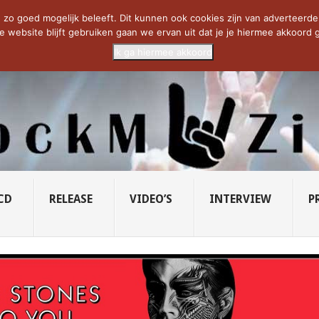
CIETY...
PRIDE OF LIONS – U...
SAVATAGE KOMT TERUG IN 0...
C
zo goed mogelijk beleeft. Dit kunnen ook cookies zijn van adverteerders 
e website blijft gebruiken gaan we ervan uit dat je je hiermee akkoord g
Ik ga hiermee akkoord
CD
RELEASE
VIDEO’S
INTERVIEW
P