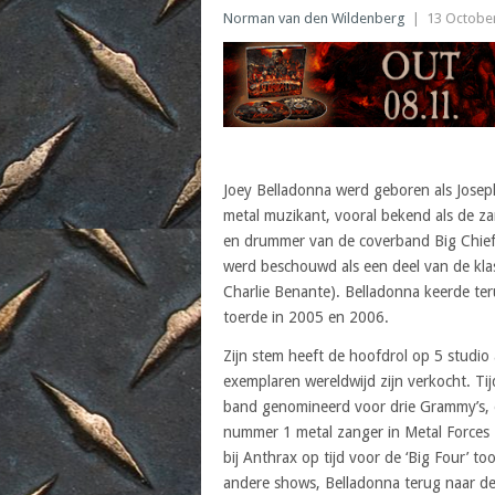
Norman van den Wildenberg
|
13 Octobe
Joey Belladonna werd geboren als Josep
metal muzikant, vooral bekend als de za
en drummer van de coverband Big Chie
werd beschouwd als een deel van de klas
Charlie Benante). Belladonna keerde ter
toerde in 2005 en 2006.
Zijn stem heeft de hoofdrol op 5 studio 
exemplaren wereldwijd zijn verkocht. Ti
band genomineerd voor drie Grammy’s, en
nummer 1 metal zanger in Metal Forces 
bij Anthrax op tijd voor de ‘Big Four’ t
andere shows, Belladonna terug naar d