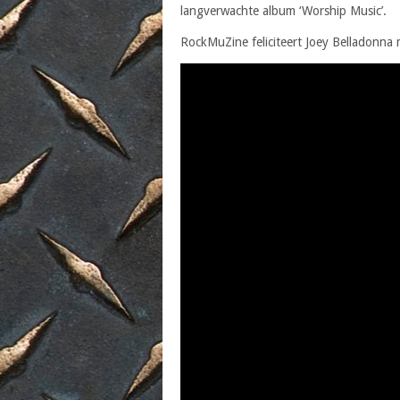
langverwachte album ‘Worship Music’.
RockMuZine feliciteert Joey Belladonna m