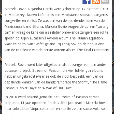
Marcela Bovio Alejandra García werd geboren op 17 oktober 1979
in Monterrey, Nuevo León en is een Mexicaanse sopraan zangeres,
songwriter en violist. Ze was een van de stichtende leden van de
Mexicaanse band Elfonía. Marcela Bovio reageerde op een “casting
call” en kreeg de kans om als relatief onbekende zangers een rol te
spelen op Arjen Lucassen’s Ayreon album The Human Equation’
waar ze de rol van “Wife” geland. Zij zong ook op de bonus disc
van de re-release van de eerste Ayreon album The Final Experiment
.
Marcela Bovio werd later uitgekozen als de zanger van een ander
Lucassen project, Stream of Passion, die vier full-length albums
hebben uitgebracht (waar ze ook de viool bespeeld, een van de
bepalende klanken van de band): ‘Embrace the Storm’, ‘The Flame
Inside’, ‘Darker Days’ en ‘A War of Our Own’.
In 2016 werd bekend gemaakt dat Stream of Passion er mee
stopte na 11 jaar optreden. In datzelfde jaar bracht Marcela Bovio
haar solo album ‘Unprecedented’ en startte ze een succesvolle solo