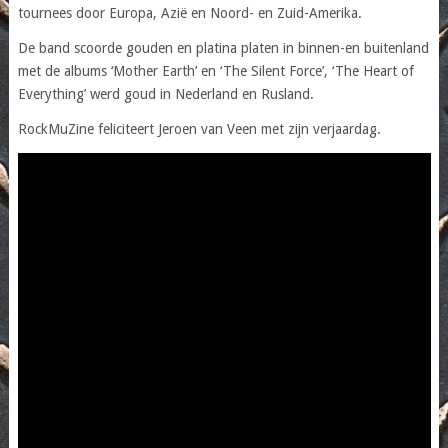
tournees door Europa, Azië en Noord- en Zuid-Amerika.
De band scoorde gouden en platina platen in binnen-en buitenland
met de albums ‘Mother Earth’ en ‘The Silent Force’, ‘The Heart of
Everything’ werd goud in Nederland en Rusland.
RockMuZine feliciteert Jeroen van Veen met zijn verjaardag.