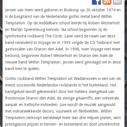
Jeroen van Veen werd geboren in Boskoop op 26 oktober 1974 en
is de basgitarist van de Nederlandse gothic metal band Within
Temptation. Op de middelbare school leerde hij Robert Westerholt
en Martijn Spierenburg kennen. Na school begonnen zij de
symfonische rockband The Circle. Later werd de naam van deze
band veranderd in Voyage en in 1995 volgde de CD ‘Embrace’ met
gastvocalen van Sharon den Adel. In 1996, toen Voyage niet meer
bestond, begonnen Robert Westerholt en Sharon den Adel de
nieuwe band Within Temptation. Jeroen werd gevraagd om in deze
band mee te spelen.
Gothic rockband Within Temptation uit Waddinxveen is een van de
meest succesvolle Nederlandse rockbands in het buitenland. Het
bandgeluid wordt gekenmerkt door het heldere stemgeluid van
frontvrouw Sharon den Adel, de stevige gitaarriffs, een orkestrale
aanpak en Keltische invloeden. Live wordt de muziek aangevuld
met indrukwekkende decors, vuurwerk en filmbeelden. Within
Temptation verkoopt wereldwijd meer dan drie miljoen platen, wint
prestigieuze prijzen in binnen- en buitenland en doet uitverkochte