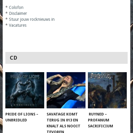
*
Colofon
*
Disclaimer
*
Stuur jouw rocknieuws in
*
Vacatures
CD
PRIDE OF LIONS –
SAVATAGE KOMT
RUYNED –
UNBRIDLED
TERUG IN 013 EN
PROFANUM
KNALT ALS NOOIT
SACRIFICIUM
TEVOREN