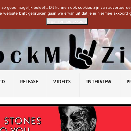
CIETY...
PRIDE OF LIONS – U...
SAVATAGE KOMT TERUG IN 0...
C
zo goed mogelijk beleeft. Dit kunnen ook cookies zijn van adverteerders 
e website blijft gebruiken gaan we ervan uit dat je je hiermee akkoord g
Ik ga hiermee akkoord
CD
RELEASE
VIDEO’S
INTERVIEW
P