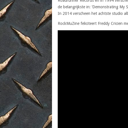
Roadrunner Records en in 1994 verscheen
de belangrijkste in: ‘Demonstrating My S
In 2014 verscheen het achtste studio al
RockMuZine feliciteert Freddy Cricien me