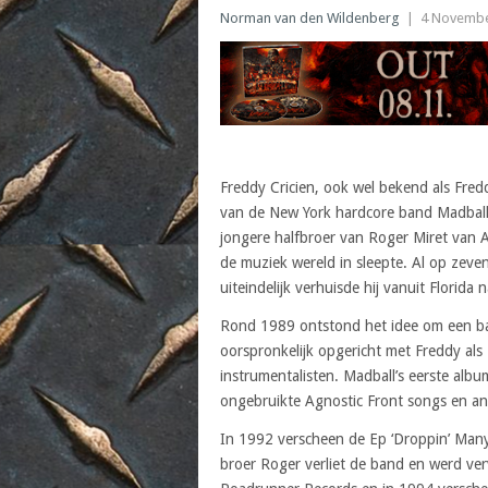
Norman van den Wildenberg
|
4 Novembe
Freddy Cricien, ook wel bekend als Fre
van de New York hardcore band Madball 
jongere halfbroer van Roger Miret van A
de muziek wereld in sleepte. Al op zeve
uiteindelijk verhuisde hij vanuit Florida
Rond 1989 ontstond het idee om een b
oorspronkelijk opgericht met Freddy als
instrumentalisten. Madball’s eerste alb
ongebruikte Agnostic Front songs en an
In 1992 verscheen de Ep ‘Droppin’ Many
broer Roger verliet de band en werd ve