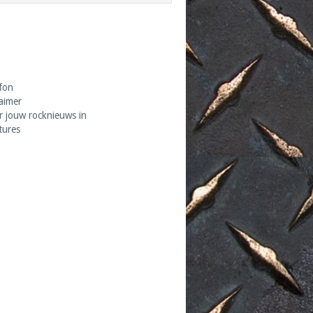
fon
laimer
r jouw rocknieuws in
tures