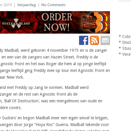
r 2019
|
Verjaardag
|
No Comments
*
Colo
*
Disc
*
Stuu
ddy Madball, werd geboren 4 november 1975 en is de zanger
*
Vaca
en een van de zangers van Hazen Street. Freddy is de
gnostic Front en het was Roger die hem al op jonge leeftijd
njarige leeftijd ging Freddy mee op tour met Agnostic Front en
 naar New York.
and met Freddy op zang te vormen. Madball werd
 zanger en de rest van Agnostic Front als de
um, ‘Ball Of Destruction’, was een mengelmoes van oude en
dere covers.
 Suckers’ en begon Madball meer een eigen smoel te krijgen,
rvangen door Jorge “Hoya Roc” Guerra. Madball tekende voor