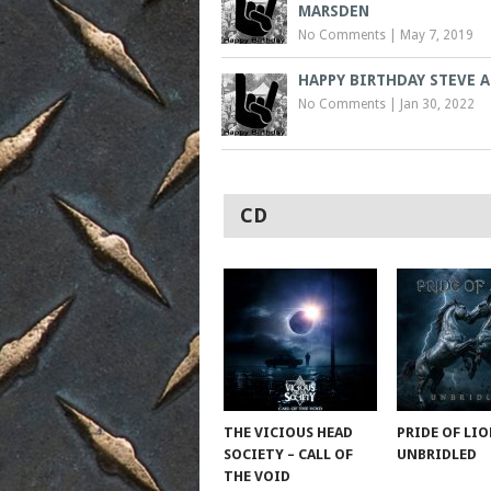
MARSDEN
No Comments
|
May 7, 2019
HAPPY BIRTHDAY STEVE 
No Comments
|
Jan 30, 2022
CD
THE VICIOUS HEAD
PRIDE OF LIO
SOCIETY – CALL OF
UNBRIDLED
THE VOID