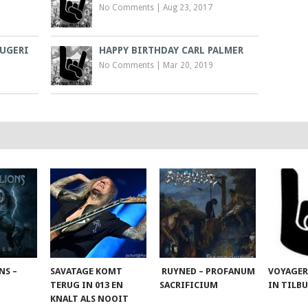
No Comments
|
Aug 23, 2017
AUGERI
HAPPY BIRTHDAY CARL PALMER
No Comments
|
Mar 20, 2019
NS –
SAVATAGE KOMT
RUYNED – PROFANUM
VOYAGER
TERUG IN 013 EN
SACRIFICIUM
IN TILB
KNALT ALS NOOIT