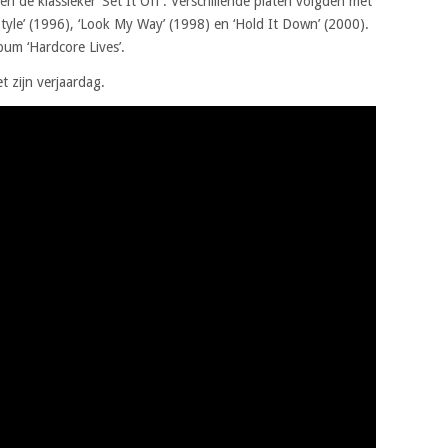
 de klassieker ‘Set It Off’. Verschillende platen volgden met
tyle’ (1996), ‘Look My Way’ (1998) en ‘Hold It Down’ (2000).
bum ‘Hardcore Lives’.
t zijn verjaardag.