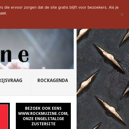
D VAN DE WEEK: SLEEPING...
die ervoor zorgen dat de site gratis blijft voor bezoekers. Als je
aat.
RIJSVRAAG
ROCKAGENDA
BEZOEK OOK EENS
WWW.ROCKMUZINE.COM,
ONZE ENGELSTALIGE
ZUSTERSITE