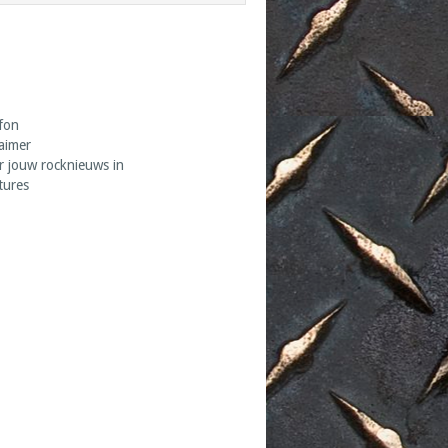
fon
laimer
r jouw rocknieuws in
tures