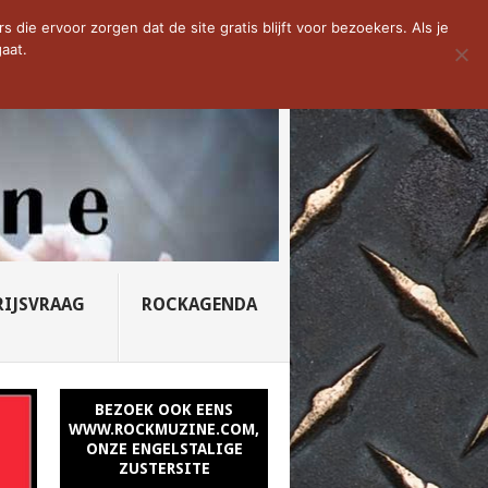
D VAN DE WEEK: SLEEPING...
die ervoor zorgen dat de site gratis blijft voor bezoekers. Als je
aat.
RIJSVRAAG
ROCKAGENDA
BEZOEK OOK EENS
WWW.ROCKMUZINE.COM,
ONZE ENGELSTALIGE
ZUSTERSITE