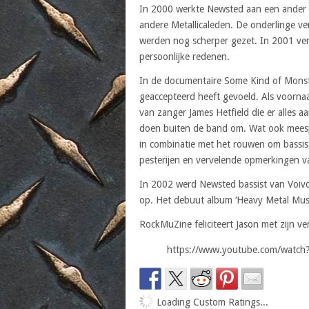
In 2000 werkte Newsted aan een ander p
andere Metallicaleden. De onderlinge v
werden nog scherper gezet. In 2001 ve
persoonlijke redenen.
In de documentaire Some Kind of Monster
geaccepteerd heeft gevoeld. Als voorna
van zanger James Hetfield die er alles a
doen buiten de band om. Wat ook meesp
in combinatie met het rouwen om bassist
pesterijen en vervelende opmerkingen v
In 2002 werd Newsted bassist van Voivo
op. Het debuut album ‘Heavy Metal Mus
RockMuZine feliciteert Jason met zijn ve
https://www.youtube.com/watch
Loading Custom Ratings...