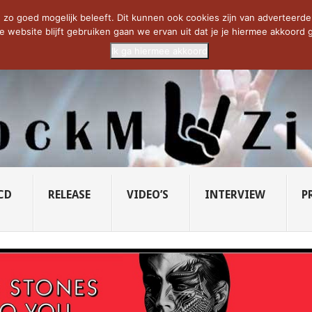
CIETY...
PRIDE OF LIONS – U...
SAVATAGE KOMT TERUG IN 0...
C
zo goed mogelijk beleeft. Dit kunnen ook cookies zijn van adverteerders 
e website blijft gebruiken gaan we ervan uit dat je je hiermee akkoord g
Ik ga hiermee akkoord
CD
RELEASE
VIDEO’S
INTERVIEW
P