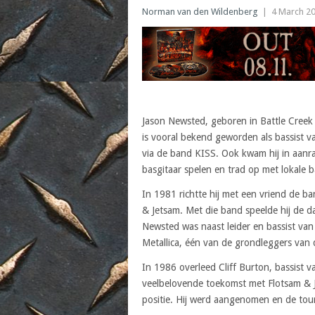
Norman van den Wildenberg
|
4 March 2
Jason Newsted, geboren in Battle Creek
is vooral bekend geworden als bassist v
via de band KISS. Ook kwam hij in aanr
basgitaar spelen en trad op met lokale b
In 1981 richtte hij met een vriend de 
& Jetsam. Met die band speelde hij de 
Newsted was naast leider en bassist van 
Metallica, één van de grondleggers van 
In 1986 overleed Cliff Burton, bassist 
veelbelovende toekomst met Flotsam & 
positie. Hij werd aangenomen en de tou