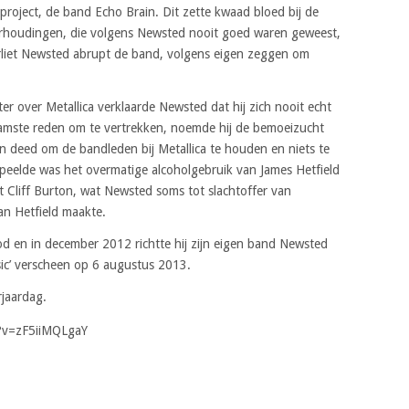
roject, de band Echo Brain. Dit zette kwaad bloed bij de
erhoudingen, die volgens Newsted nooit goed waren geweest,
rliet Newsted abrupt de band, volgens eigen zeggen om
 over Metallica verklaarde Newsted dat hij zich nooit echt
amste reden om te vertrekken, noemde hij de bemoeizucht
an deed om de bandleden bij Metallica te houden en niets te
eelde was het overmatige alcoholgebruik van James Hetfield
 Cliff Burton, wat Newsted soms tot slachtoffer van
an Hetfield maakte.
d en in december 2012 richtte hij zijn eigen band Newsted
ic’ verscheen op 6 augustus 2013.
rjaardag.
?v=zF5iiMQLgaY