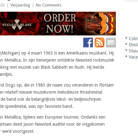
020
|
Verjaardag
|
No Comments
*
Colo
*
Disc
*
Stuu
 (Michigan) op 4 maart 1963 is een Amerikaans muzikant. Hij
*
Vaca
an Metallica. In zijn tienerjaren ontdekte Newsted rockmuziek
aking met muziek van Black Sabbath en Rush. Hij leerde
andjes.
band Dogz op, die in 1983 de naam zou veranderen in Flotsam
dan relatief nieuwe muziekvorm melodieuze thrashmetal.
de band ook de belangrijkste tekst- en liedjesschrijver.
de speedmetal, was zijn favoriete band.
van Metallica, tijdens een Europese tournee. Ondanks een
Jetsam deed Jason Newsted auditie voor de vrijgekomen
r werd voortgezet.