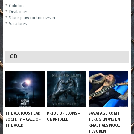
*
Colofon
*
Disclaimer
*
Stuur jouw rocknieuws in
*
Vacatures
CD
THE VICIOUS HEAD
PRIDE OF LIONS –
SAVATAGE KOMT
SOCIETY – CALL OF
UNBRIDLED
TERUG IN 013 EN
THE VOID
KNALT ALS NOOIT
TEVOREN