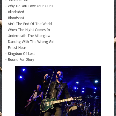
– Why Do You Love Your Guns
– Blindsided
– Bloodshot
– Ain’t The End Of The World
– When The Night Comes In
– Underneath The Afterglow
– Dancing With The Wrong Girl
– Finest Hour
– Kingdom Of Lost
– Bound For Glory