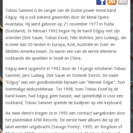
Tobias Sammet is de zanger van de Duitse power metal band
Edguy. Hij is ook bekend geworden door de Metal Opera
Avantasia. Hij werd geboren op 21 november 1977 in Fulda
(Duitsland). In februari 1992 begon hij de band Edguy met zijn
vrienden (Dirk Sauer, Tobias Exxel, Felix Bohnke, Jens Ludwig), die
in meer dan 30 landen in Europa, Azië, Australië en Zuid- en
Midden-Amerika kwam. Ze waren een van de eerste Westerse
rockbands die speelden in Israël en China.
Edguy werd opgericht in 1992 door de 14-jarige scholieren Tobias
Sammet, Jens Ludwig, Dirk Sauer en Dominik Storch. De naam
“Edguy” was een goedbedoelde bijnaam van “Meneer Edgar”, hun
toenmalige wiskundeleraar. Tot 1998, toen Tobias Exxel bij de
band kwam, had Edguy geen bassist, wat opmerkelijk is voor een
rockband; Tobias Sammet speelde de baslijnen op een keyboard.
Na twee demo’s kregen ze in 1995 een contract aangeboden door
het platenlabel AFM Records. De eerste twee albums die op dit
label werden uitgebracht (‘Savage Poetry’, 1995, en ‘Kingdom of