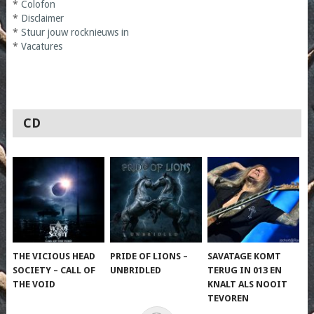
*
Colofon
*
Disclaimer
*
Stuur jouw rocknieuws in
*
Vacatures
CD
THE VICIOUS HEAD
PRIDE OF LIONS –
SAVATAGE KOMT
SOCIETY – CALL OF
UNBRIDLED
TERUG IN 013 EN
THE VOID
KNALT ALS NOOIT
TEVOREN