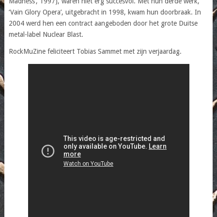
Madness’, 1997), waren niet erg succesvol. Met hun derde werk,
‘Vain Glory Opera’, uitgebracht in 1998, kwam hun doorbraak. In
2004 werd hen een contract aangeboden door het grote Duitse
metal-label Nuclear Blast.
RockMuZine feliciteert Tobias Sammet met zijn verjaardag.