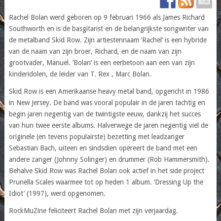
Rachel Bolan werd geboren op 9 februari 1966 als James Richard
Southworth en is de basgitarist en de belangrijkste songwriter van
de metalband Skid Row. Zijn artiestennaam ‘Rachel’ is een hybride
van de naam van zijn broer, Richard, en de naam van zijn
grootvader, Manuel. ‘Bolan’ is een eerbetoon aan een van zijn
kinderidolen, de leider van T. Rex , Marc Bolan.
Skid Row is een Amerikaanse heavy metal band, opgericht in 1986
in New Jersey. De band was vooral populair in de jaren tachtig en
begin jaren negentig van de twintigste eeuw, dankzij het succes
van hun twee eerste albums. Halverwege de jaren negentig viel de
originele (en tevens populairste) bezetting met leadzanger
Sebastian Bach, uiteen en sindsdien opereert de band met een
andere zanger (Johnny Solinger) en drummer (Rob Hammersmith).
Behalve Skid Row was Rachel Bolan ook actief in het side project
Prunella Scales waarmee tot op heden 1 album. ‘Dressing Up the
Idiot’ (1997), werd opgenomen.
RockMuZine feliciteert Rachel Bolan met zijn verjaardag.