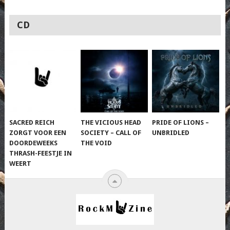
CD
SACRED REICH
THE VICIOUS HEAD
PRIDE OF LIONS –
ZORGT VOOR EEN
SOCIETY – CALL OF
UNBRIDLED
DOORDEWEEKS
THE VOID
THRASH-FEESTJE IN
WEERT