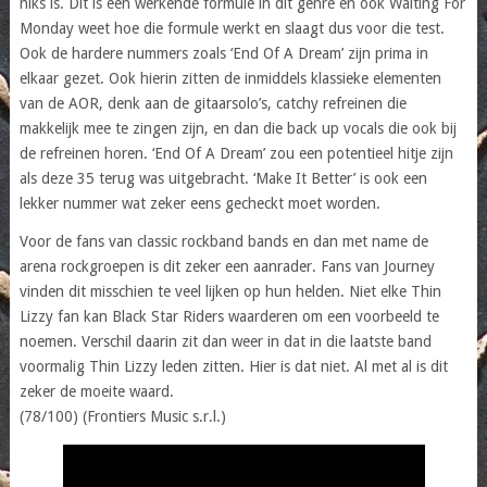
niks is. Dit is een werkende formule in dit genre en ook Waiting For
Monday weet hoe die formule werkt en slaagt dus voor die test.
Ook de hardere nummers zoals ‘End Of A Dream’ zijn prima in
elkaar gezet. Ook hierin zitten de inmiddels klassieke elementen
van de AOR, denk aan de gitaarsolo’s, catchy refreinen die
makkelijk mee te zingen zijn, en dan die back up vocals die ook bij
de refreinen horen. ‘End Of A Dream’ zou een potentieel hitje zijn
als deze 35 terug was uitgebracht. ‘Make It Better’ is ook een
lekker nummer wat zeker eens gecheckt moet worden.
Voor de fans van classic rockband bands en dan met name de
arena rockgroepen is dit zeker een aanrader. Fans van Journey
vinden dit misschien te veel lijken op hun helden. Niet elke Thin
Lizzy fan kan Black Star Riders waarderen om een voorbeeld te
noemen. Verschil daarin zit dan weer in dat in die laatste band
voormalig Thin Lizzy leden zitten. Hier is dat niet. Al met al is dit
zeker de moeite waard.
(78/100) (Frontiers Music s.r.l.)