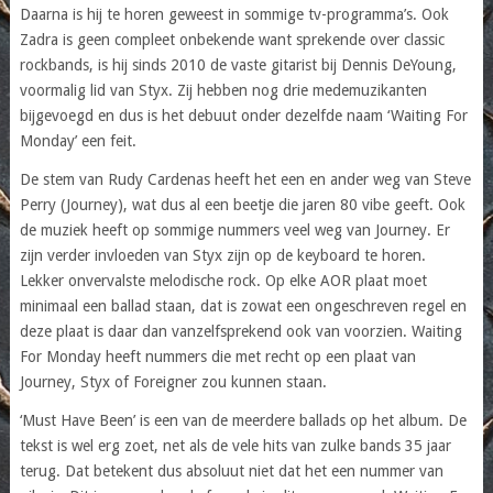
Daarna is hij te horen geweest in sommige tv-programma’s. Ook
Zadra is geen compleet onbekende want sprekende over classic
rockbands, is hij sinds 2010 de vaste gitarist bij Dennis DeYoung,
voormalig lid van Styx. Zij hebben nog drie medemuzikanten
bijgevoegd en dus is het debuut onder dezelfde naam ‘Waiting For
Monday’ een feit.
De stem van Rudy Cardenas heeft het een en ander weg van Steve
Perry (Journey), wat dus al een beetje die jaren 80 vibe geeft. Ook
de muziek heeft op sommige nummers veel weg van Journey. Er
zijn verder invloeden van Styx zijn op de keyboard te horen.
Lekker onvervalste melodische rock. Op elke AOR plaat moet
minimaal een ballad staan, dat is zowat een ongeschreven regel en
deze plaat is daar dan vanzelfsprekend ook van voorzien. Waiting
For Monday heeft nummers die met recht op een plaat van
Journey, Styx of Foreigner zou kunnen staan.
‘Must Have Been’ is een van de meerdere ballads op het album. De
tekst is wel erg zoet, net als de vele hits van zulke bands 35 jaar
terug. Dat betekent dus absoluut niet dat het een nummer van