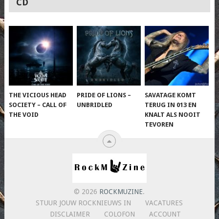
CD
THE VICIOUS HEAD
PRIDE OF LIONS –
SAVATAGE KOMT
SOCIETY – CALL OF
UNBRIDLED
TERUG IN 013 EN
THE VOID
KNALT ALS NOOIT
TEVOREN
© 2026
ROCKMUZINE
.
STUUR JOUW ROCKNIEUWS IN
VACATURES
DISCLAIMER
COLOFON
ACCOUNT