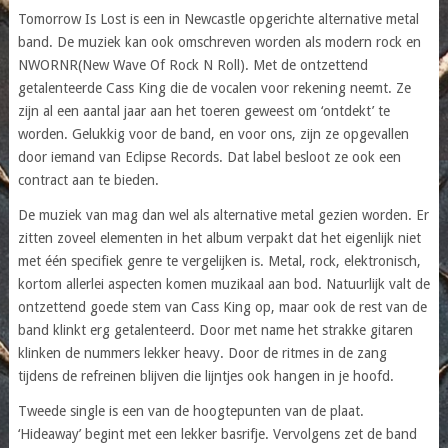
Tomorrow Is Lost is een in Newcastle opgerichte alternative metal
band. De muziek kan ook omschreven worden als modern rock en
NWORNR(New Wave Of Rock N Roll). Met de ontzettend
getalenteerde Cass King die de vocalen voor rekening neemt. Ze
zijn al een aantal jaar aan het toeren geweest om ‘ontdekt’ te
worden. Gelukkig voor de band, en voor ons, zijn ze opgevallen
door iemand van Eclipse Records. Dat label besloot ze ook een
contract aan te bieden.
De muziek van mag dan wel als alternative metal gezien worden. Er
zitten zoveel elementen in het album verpakt dat het eigenlijk niet
met één specifiek genre te vergelijken is. Metal, rock, elektronisch,
kortom allerlei aspecten komen muzikaal aan bod. Natuurlijk valt de
ontzettend goede stem van Cass King op, maar ook de rest van de
band klinkt erg getalenteerd. Door met name het strakke gitaren
klinken de nummers lekker heavy. Door de ritmes in de zang
tijdens de refreinen blijven die lijntjes ook hangen in je hoofd.
Tweede single is een van de hoogtepunten van de plaat.
‘Hideaway’ begint met een lekker basrifje. Vervolgens zet de band