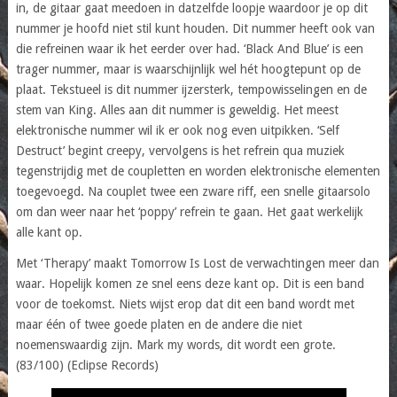
in, de gitaar gaat meedoen in datzelfde loopje waardoor je op dit
nummer je hoofd niet stil kunt houden. Dit nummer heeft ook van
die refreinen waar ik het eerder over had. ‘Black And Blue’ is een
trager nummer, maar is waarschijnlijk wel hét hoogtepunt op de
plaat. Tekstueel is dit nummer ijzersterk, tempowisselingen en de
stem van King. Alles aan dit nummer is geweldig. Het meest
elektronische nummer wil ik er ook nog even uitpikken. ‘Self
Destruct’ begint creepy, vervolgens is het refrein qua muziek
tegenstrijdig met de coupletten en worden elektronische elementen
toegevoegd. Na couplet twee een zware riff, een snelle gitaarsolo
om dan weer naar het ‘poppy’ refrein te gaan. Het gaat werkelijk
alle kant op.
Met ‘Therapy’ maakt Tomorrow Is Lost de verwachtingen meer dan
waar. Hopelijk komen ze snel eens deze kant op. Dit is een band
voor de toekomst. Niets wijst erop dat dit een band wordt met
maar één of twee goede platen en de andere die niet
noemenswaardig zijn. Mark my words, dit wordt een grote.
(83/100) (Eclipse Records)