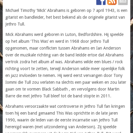
Michael Timothy ‘Mick’ Abrahams is geboren op 7 april 1943, is een
gitarist en bandleider, het best bekend als de originele gitarist van
Jethro Tull.
Mick Abrahams werd geboren in Luton, Bedfordshire. Hij speelde
op het album ‘This Was’ en werd in 1968 door Jethro Tull
opgenomen, maar conflicten tussen Abrahams en Ian Anderson
over de muzikale richting van de band leidde ertoe dat Abrahams
vertrok zodra het album af was. Abrahams wilde een blues / rock
richting voort te zetten, terwijl Anderson wilde meer openlijke folk
en jazz invloeden te nemen. Hij werd eerst vervangen door Tony
Iommi die Tull zou verlaten na slechts een paar weken en zou later
gaan om te vormen Black Sabbath , en vervolgens door Martin
Barre die met Jethro Tull bleef tot de band stopte in 2011.
Abrahams veroorzaakte wat controverse in Jethro Tull fan kringen
toen hij een band genaamd This Was oprichtte in de late jaren
1990, waarin de leden van de eerste incarnatie van Jethro Tull
herenigd waren (met uitzondering van Anderson). Zij speelde