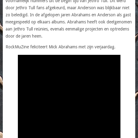
voornamelijk nummers uit de begin tijd van Jethro Tull. Dit werd
door Jethro Tull fans afgekeurd, maar Anderson was blijkbaar niet
zo beledigd. In de afgelopen jaren Abrahams en Anderson als gast
meegespeeld op elkaars albums. Abrahams heeft ook deelgenomen
aan Jethro Tull reünies, evenals eenmalige projecten en optredens
door de jaren heen.
RockMuZine feliciteert Mick Abrahams met zijn verjaardag.