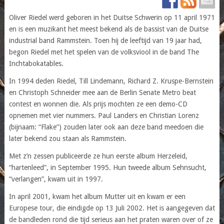
Oliver Riedel werd geboren in het Duitse Schwerin op 11 april 1971
en is een muzikant het meest bekend als de bassist van de Duitse
industrial band Rammstein. Toen hij de leeftijd van 19 jaar had,
begon Riedel met het spelen van de volksviool in de band The
Inchtabokatables.
In 1994 deden Riedel, Till Lindemann, Richard Z. Kruspe-Bernstein
en Christoph Schneider mee aan de Berlin Senate Metro beat
contest en wonnen die. Als prijs mochten ze een demo-CD
opnemen met vier nummers. Paul Landers en Christian Lorenz
(bijnaam: “Flake”) zouden later ook aan deze band meedoen die
later bekend zou staan als Rammstein.
Met z’n zessen publiceerde ze hun eerste album Herzeleid,
“hartenleed”, in September 1995. Hun tweede album Sehnsucht,
“verlangen”, kwam uit in 1997.
In april 2001, kwam het album Mutter uit en kwam er een
Europese tour, die eindigde op 13 Juli 2002. Het is aangegeven dat
de bandleden rond die tijd serieus aan het praten waren over of ze