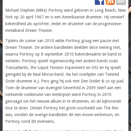
Michael Stephen (Mike) Portnoy werd geboren in Long Beach, New
York op 20 april 1967 en is een Amerikaanse drummer. Hij verwierf
bekendheid als oprichter, leider en drummer van de progressieve-
metalband Dream Theater.
Tijdens de zomer van 2010 wilde Portnoy graag een pauze met
Dream Theater. De andere bandleden deelden deze mening niet,
waarna Portnoy op 8 september 2010 bekendmaakte de band te
verlaten. Portnoy speelt tegenwoordig met andere bands zoals
Transatlantic, the Liquid Tension Experiment en OSI en hij speelt
geregeld bij de Neal Morse-band. Na het overlijden van Twisted
Sister drummer A.J. Pero ging hij ook met Dee Snider & co op pad.
Toen de drummer van Avenged Sevenfold in 2009 stierf aan een
verkeerde combinatie van medicijnen werd Portnoy in 2010
gevraagd om het nieuwe album in te drummen, en de bijhorende
tour te doen. Omdat Portnoy het grote voorbeeld van The Rev
was, vonden de overige bandleden dit een mooie eerbetoon, en
Portnoy vond dit eveneens.