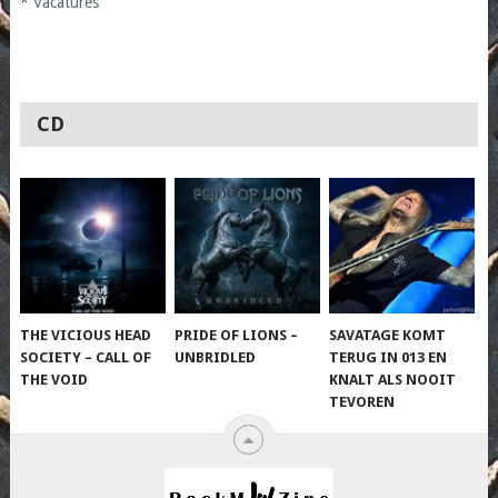
*
Vacatures
CD
THE VICIOUS HEAD
PRIDE OF LIONS –
SAVATAGE KOMT
SOCIETY – CALL OF
UNBRIDLED
TERUG IN 013 EN
THE VOID
KNALT ALS NOOIT
TEVOREN