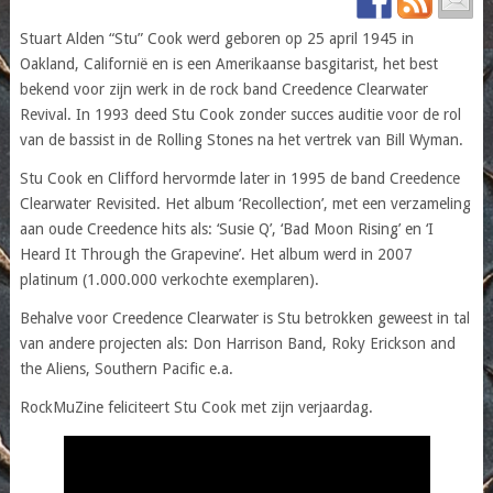
Stuart Alden “Stu” Cook werd geboren op 25 april 1945 in
Oakland, Californië en is een Amerikaanse basgitarist, het best
bekend voor zijn werk in de rock band Creedence Clearwater
Revival. In 1993 deed Stu Cook zonder succes auditie voor de rol
van de bassist in de Rolling Stones na het vertrek van Bill Wyman.
Stu Cook en Clifford hervormde later in 1995 de band Creedence
Clearwater Revisited. Het album ‘Recollection’, met een verzameling
aan oude Creedence hits als: ‘Susie Q’, ‘Bad Moon Rising’ en ‘I
Heard It Through the Grapevine’. Het album werd in 2007
platinum (1.000.000 verkochte exemplaren).
Behalve voor Creedence Clearwater is Stu betrokken geweest in tal
van andere projecten als: Don Harrison Band, Roky Erickson and
the Aliens, Southern Pacific e.a.
RockMuZine feliciteert Stu Cook met zijn verjaardag.