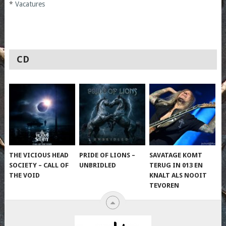
*
Vacatures
CD
THE VICIOUS HEAD
PRIDE OF LIONS –
SAVATAGE KOMT
SOCIETY – CALL OF
UNBRIDLED
TERUG IN 013 EN
THE VOID
KNALT ALS NOOIT
TEVOREN