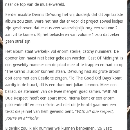
naar de top van de muziekwereld.
Eerder maakte Dennis DeYoung het vrij duidelijk dat dit zijn laatste
album zou zien. Ware het niet dat er voor dit project zoveel liedjes
zijn geschreven dat er dus zeer waarschijnlijk nog een volume 2
aan zit te komen. Bij het beluisteren van volume 1 zou dat zeker
geen straf zijn.
Het album staat werkelijk vol enorm sterke, catchy nummers. De
opener kon haast niet beter gekozen worden. ‘East Of Midnight’ is
een geweldig nummer om de plaat mee af te trappen en had zo op
‘The Grand Illusion’ kunnen staan. DeYoung had als grote droom
ooit eens met een Beatle te zingen. ‘To The Good Old Days’ komt
aardig in de buurt, dit is een duet met Julian Lennon. Meer een
ballad, de stemmen van de twee mengen goed samen. ‘With All
Due Respect’ heeft een apart intro, hierna komt er een enorm
pakkende riff en een refrein wat niet uit je hoofd gaat met een
tekst die je niet van hem gewend bent. ”
With all due respect,
you’re an a**hole”
Eigenlijk zou ik elk nummer wel kunnen benoemen. ’26 East: