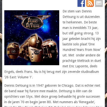
De stem van Dennis
DeYoung is uit duizenden
te herkennen. De beste
man is inmiddels 73 jaar,
but still going strong. 13
jaar geleden bracht hij zijn
laatste solo plaat ‘One
Hundred Years From Now’
uit. Met onder andere de
prachtige titeltrack in duet
met Eric Lapointe, deels
Engels, deels Frans. Nu is hij terug met zijn zevende studioalbum
’26 East: Volume 1′.
Dennis DeYoung is in 1947 geboren te Chicago. Dat is echter niet
de band waar hij furore mee maakte. DeYoung is één van de
oprichters van Styx. Met deze groep behaalde hij grote successen
in de jaren 70 en begin jaren 80. Met nummers als ‘Renegade’,