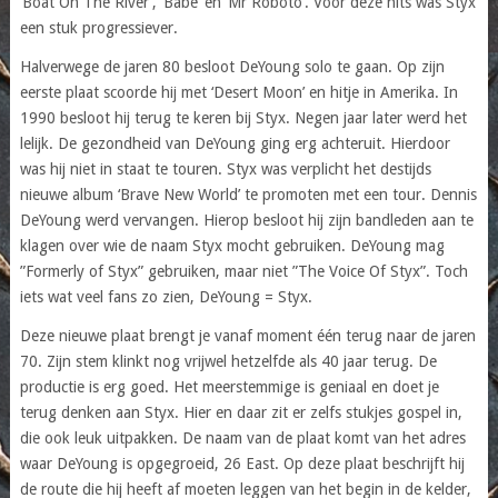
‘Boat On The River’, ‘Babe’ en ‘Mr Roboto’. Voor deze hits was Styx
een stuk progressiever.
Halverwege de jaren 80 besloot DeYoung solo te gaan. Op zijn
eerste plaat scoorde hij met ‘Desert Moon’ en hitje in Amerika. In
1990 besloot hij terug te keren bij Styx. Negen jaar later werd het
lelijk. De gezondheid van DeYoung ging erg achteruit. Hierdoor
was hij niet in staat te touren. Styx was verplicht het destijds
nieuwe album ‘Brave New World’ te promoten met een tour. Dennis
DeYoung werd vervangen. Hierop besloot hij zijn bandleden aan te
klagen over wie de naam Styx mocht gebruiken. DeYoung mag
”Formerly of Styx” gebruiken, maar niet ”The Voice Of Styx”. Toch
iets wat veel fans zo zien, DeYoung = Styx.
Deze nieuwe plaat brengt je vanaf moment één terug naar de jaren
70. Zijn stem klinkt nog vrijwel hetzelfde als 40 jaar terug. De
productie is erg goed. Het meerstemmige is geniaal en doet je
terug denken aan Styx. Hier en daar zit er zelfs stukjes gospel in,
die ook leuk uitpakken. De naam van de plaat komt van het adres
waar DeYoung is opgegroeid, 26 East. Op deze plaat beschrijft hij
de route die hij heeft af moeten leggen van het begin in de kelder,