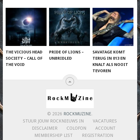
THE VICIOUS HEAD
PRIDE OF LIONS –
SAVATAGE KOMT
SOCIETY – CALL OF
UNBRIDLED
TERUG IN 013 EN
THE VOID
KNALT ALS NOOIT
TEVOREN
© 2026
ROCKMUZINE
.
STUUR JOUW ROCKNIEUWS IN
VACATURES
DISCLAIMER
COLOFON
ACCOUNT
MEMBERSHIP LIST
REGISTRATION