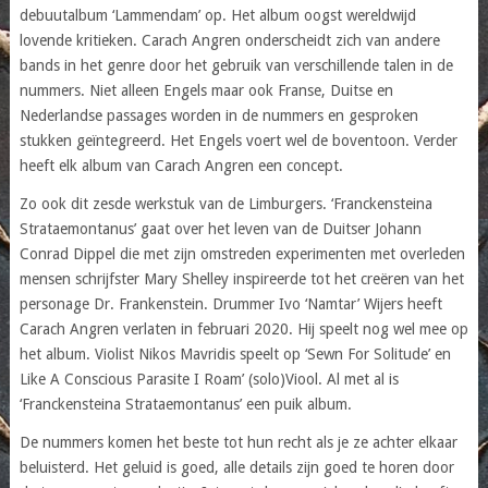
debuutalbum ‘Lammendam’ op. Het album oogst wereldwijd
lovende kritieken. Carach Angren onderscheidt zich van andere
bands in het genre door het gebruik van verschillende talen in de
nummers. Niet alleen Engels maar ook Franse, Duitse en
Nederlandse passages worden in de nummers en gesproken
stukken geïntegreerd. Het Engels voert wel de boventoon. Verder
heeft elk album van Carach Angren een concept.
Zo ook dit zesde werkstuk van de Limburgers. ‘Franckensteina
Strataemontanus’ gaat over het leven van de Duitser Johann
Conrad Dippel die met zijn omstreden experimenten met overleden
mensen schrijfster Mary Shelley inspireerde tot het creëren van het
personage Dr. Frankenstein. Drummer Ivo ‘Namtar’ Wijers heeft
Carach Angren verlaten in februari 2020. Hij speelt nog wel mee op
het album. Violist Nikos Mavridis speelt op ‘Sewn For Solitude’ en
Like A Conscious Parasite I Roam’ (solo)Viool. Al met al is
‘Franckensteina Strataemontanus’ een puik album.
De nummers komen het beste tot hun recht als je ze achter elkaar
beluisterd. Het geluid is goed, alle details zijn goed te horen door