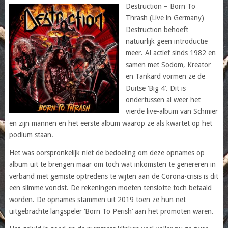
Destruction – Born To
Thrash (Live in Germany)
Destruction behoeft
natuurlijk geen introductie
meer. Al actief sinds 1982 en
samen met Sodom, Kreator
en Tankard vormen ze de
Duitse ‘Big 4’. Dit is
ondertussen al weer het
vierde live-album van Schmier
en zijn mannen en het eerste album waarop ze als kwartet op het
podium staan.
Het was oorspronkelijk niet de bedoeling om deze opnames op
album uit te brengen maar om toch wat inkomsten te genereren in
verband met gemiste optredens te wijten aan de Corona-crisis is dit
een slimme vondst. De rekeningen moeten tenslotte toch betaald
worden. De opnames stammen uit 2019 toen ze hun net
uitgebrachte langspeler ‘Born To Perish’ aan het promoten waren.