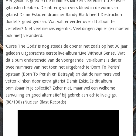
Het geluid is goed en de nummers klinken veel voller nu ze twee
gitaristen hebben. De inbreng van vers bloed in de vorm van
gitarist Damir Eskic en drummer Randy Black heeft Destruction
duidelijk goed gedaan. Wat valt er verder over dit album te
vertellen? Niet veel nieuws eigenlijk. Veel dingen zijn er (en moeten
ook niet) veranderd.
‘Curse The Gods’ is nog steeds de opener net zoals op het 30 jaar
geleden uitgebrachte eerste live-album ‘Live Without Sense’. Wat
dit album onderscheid van de voorgaande live-albums is dat er
twee nummers van het toen net uitgebrachte ‘Born To Perish’
opstaan (Born To Perish en Betrayal) en dat de nummers veel
vetter klinken door extra gitarist Damir Eskic. Is dit album
onmisbaar in je collectie? Zeker niet, maar wel een welkome
aanvulling en goed alternatief bij gebrek aan echte live-gigs.
(88/100) (Nuclear Blast Records)