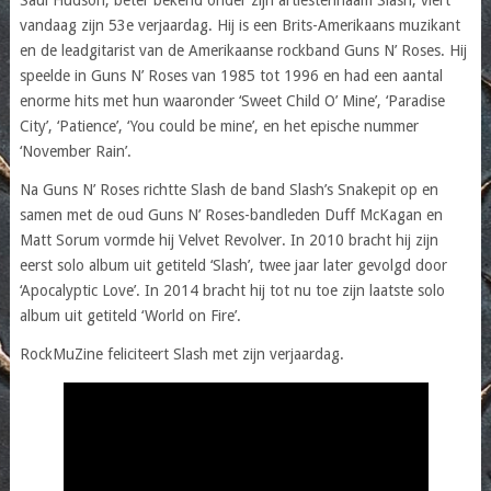
vandaag zijn 53e verjaardag. Hij is een Brits-Amerikaans muzikant
en de leadgitarist van de Amerikaanse rockband Guns N’ Roses. Hij
speelde in Guns N’ Roses van 1985 tot 1996 en had een aantal
enorme hits met hun waaronder ‘Sweet Child O’ Mine’, ‘Paradise
City’, ‘Patience’, ‘You could be mine’, en het epische nummer
‘November Rain’.
Na Guns N’ Roses richtte Slash de band Slash’s Snakepit op en
samen met de oud Guns N’ Roses-bandleden Duff McKagan en
Matt Sorum vormde hij Velvet Revolver. In 2010 bracht hij zijn
eerst solo album uit getiteld ‘Slash’, twee jaar later gevolgd door
‘Apocalyptic Love’. In 2014 bracht hij tot nu toe zijn laatste solo
album uit getiteld ‘World on Fire’.
RockMuZine feliciteert Slash met zijn verjaardag.