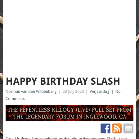
HAPPY BIRTHDAY SLASH
Norman van den Wildenberg
|
23 July 2020
|
Verjaardag
|
No
Comments
Saul Hudson, beter bekend onder zijn artiestennaam Slash, viert