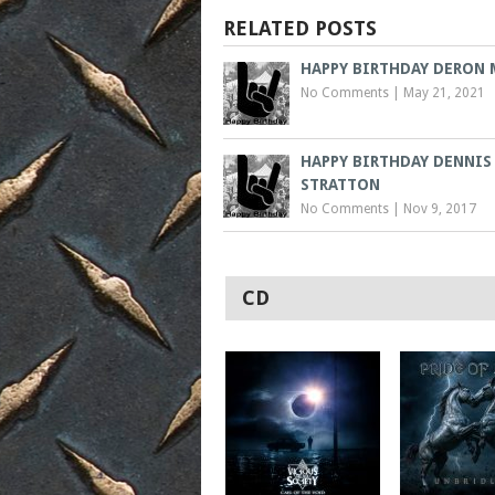
RELATED POSTS
HAPPY BIRTHDAY DERON 
No Comments
|
May 21, 2021
HAPPY BIRTHDAY DENNIS
STRATTON
No Comments
|
Nov 9, 2017
CD