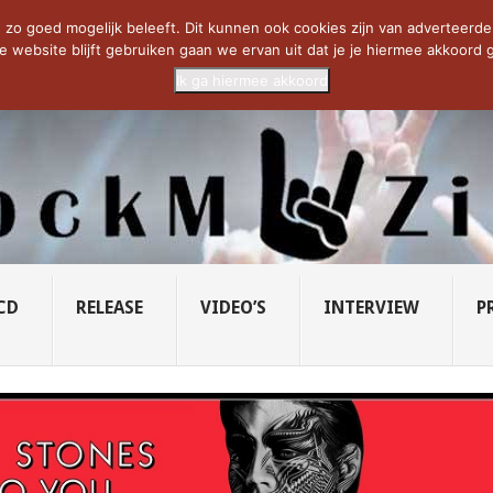
CIETY...
PRIDE OF LIONS – U...
SAVATAGE KOMT TERUG IN 0...
C
zo goed mogelijk beleeft. Dit kunnen ook cookies zijn van adverteerders 
e website blijft gebruiken gaan we ervan uit dat je je hiermee akkoord g
Ik ga hiermee akkoord
CD
RELEASE
VIDEO’S
INTERVIEW
P