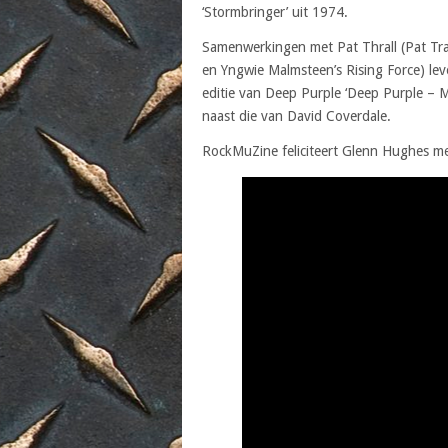
‘Stormbringer’ uit 1974.
Samenwerkingen met Pat Thrall (Pat Tra
en Yngwie Malmsteen’s Rising Force) lev
editie van Deep Purple ‘Deep Purple – 
naast die van David Coverdale.
RockMuZine feliciteert Glenn Hughes met