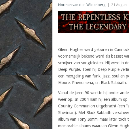
Norman van den Wildenberg
|
21 August
Glenn Hughes werd geboren in Cannock 
voornamelijk bekend werd als bassist va
schrijver van songteksten. Hij werd in
Deep Purple. Toen hij Deep Purple verli
een mengeling van funk, jazz, soul en p
Moore, Phenomena, en Black Sabbath.
Vanaf de jaren 90 werkte hij onder ande
weer op. In 2004 nam hij een album op
Country Communion uitgebracht (een “
Sherinian). Met Black Sabbath verscheen
album van Tony Iommi maar later toch 
memorable albums waaraan Glenn Hughes 