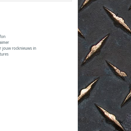
fon
laimer
r jouw rocknieuws in
tures