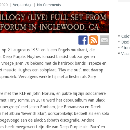
 2020
|
Verjaardag
|
No Comments
*
Colo
*
Disc
*
Stuu
op 21 augustus 1951 en is een Engels muzikant, die
*
Vaca
n Deep Purple. Hughes is naast bassist ook zanger en
 de vroege jaren 70 bekend met de hardrock bands Trapeze en
et maakte Hughes een soloplaat, ‘Play me out’, met daarop
opmuziek. Vervolgens werkte hij met artiesten als Gary
re met the KLF en John Norum, en pakte hij zijn solocarrière
 met Tony Iommi. In 2010 werd het debuutalbum van Black
supergroep” met Jason Bonham, Joe Bonamassa en Derek
 het album ‘Seventh Star’, oorspronkelijk bedoelt als een solo
toegevoegd aan de Black Sabbath discografie. Andere
heeft meegewerkt zijn die van Deep Purple als: ‘Burn’ en