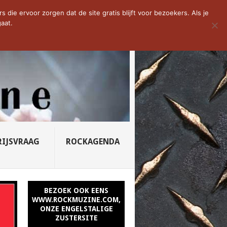
D VAN DE WEEK: SLEEPING...
die ervoor zorgen dat de site gratis blijft voor bezoekers. Als je
aat.
RIJSVRAAG
ROCKAGENDA
BEZOEK OOK EENS
WWW.ROCKMUZINE.COM,
ONZE ENGELSTALIGE
ZUSTERSITE