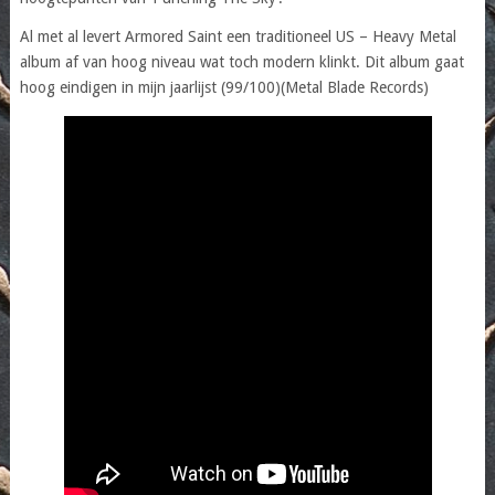
Al met al levert Armored Saint een traditioneel US – Heavy Metal
album af van hoog niveau wat toch modern klinkt. Dit album gaat
hoog eindigen in mijn jaarlijst (99/100)(Metal Blade Records)