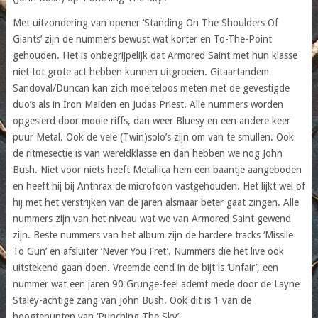
Met uitzondering van opener ‘Standing On The Shoulders Of
Giants’ zijn de nummers bewust wat korter en To-The-Point
gehouden. Het is onbegrijpelijk dat Armored Saint met hun klasse
niet tot grote act hebben kunnen uitgroeien. Gitaartandem
Sandoval/Duncan kan zich moeiteloos meten met de gevestigde
duo’s als in Iron Maiden en Judas Priest. Alle nummers worden
opgesierd door mooie riffs, dan weer Bluesy en een andere keer
puur Metal. Ook de vele (Twin)solo’s zijn om van te smullen. Ook
de ritmesectie is van wereldklasse en dan hebben we nog John
Bush. Niet voor niets heeft Metallica hem een baantje aangeboden
en heeft hij bij Anthrax de microfoon vastgehouden. Het lijkt wel of
hij met het verstrijken van de jaren alsmaar beter gaat zingen. Alle
nummers zijn van het niveau wat we van Armored Saint gewend
zijn. Beste nummers van het album zijn de hardere tracks ‘Missile
To Gun’ en afsluiter ‘Never You Fret’. Nummers die het live ook
uitstekend gaan doen. Vreemde eend in de bijt is ‘Unfair’, een
nummer wat een jaren 90 Grunge-feel ademt mede door de Layne
Staley-achtige zang van John Bush. Ook dit is 1 van de
hoogtepunten van ‘Punching The Sky’.