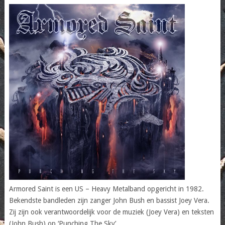
Armored Saint is een US – Heavy Metalband opgericht in 1982.
Bekendste bandleden zijn zanger John Bush en bassist Joey Vera.
Zij zijn ook verantwoordelijk voor de muziek (Joey Vera) en teksten
(John Bush) op ‘Punching The Sky’.