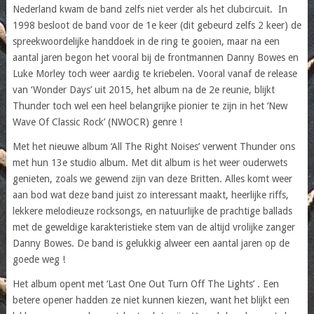
Nederland kwam de band zelfs niet verder als het clubcircuit. In
1998 besloot de band voor de 1e keer (dit gebeurd zelfs 2 keer) de
spreekwoordelijke handdoek in de ring te gooien, maar na een
aantal jaren begon het vooral bij de frontmannen Danny Bowes en
Luke Morley toch weer aardig te kriebelen. Vooral vanaf de release
van ‘Wonder Days’ uit 2015, het album na de 2e reunie, blijkt
Thunder toch wel een heel belangrijke pionier te zijn in het ‘New
Wave Of Classic Rock’ (NWOCR) genre !
Met het nieuwe album ‘All The Right Noises’ verwent Thunder ons
met hun 13e studio album. Met dit album is het weer ouderwets
genieten, zoals we gewend zijn van deze Britten. Alles komt weer
aan bod wat deze band juist zo interessant maakt, heerlijke riffs,
lekkere melodieuze rocksongs, en natuurlijke de prachtige ballads
met de geweldige karakteristieke stem van de altijd vrolijke zanger
Danny Bowes. De band is gelukkig alweer een aantal jaren op de
goede weg !
Het album opent met ‘Last One Out Turn Off The Lights’ . Een
betere opener hadden ze niet kunnen kiezen, want het blijkt een