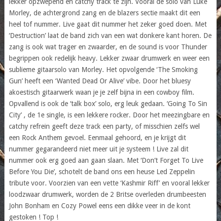
lekker opzwepend en catchy track te zijn. Vooral de solo van Luke
Morley, de achtergrond zang en de blazers sectie maakt dit een
heel tof nummer. Live gaat dit nummer het zeker goed doen. Met
‘Destruction’ laat de band zich van een wat donkere kant horen. De
zang is ook wat trager en zwaarder, en de sound is voor Thunder
begrippen ook redelijk heavy. Lekker zwaar drumwerk en weer een
sublieme gitaarsolo van Morley. Het opvolgende ‘The Smoking
Gun’ heeft een ‘Wanted Dead Or Alive’ vibe. Door het bluesy
akoestisch gitaarwerk waan je je zelf bijna in een cowboy film.
Opvallend is ook de ‘talk box’ solo, erg leuk gedaan. ‘Going To Sin
City’ , de 1e single, is een lekkere rocker. Door het meezingbare en
catchy refrein geeft deze track een party, of misschien zelfs wel
een Rock Anthem gevoel. Eenmaal gehoord, en je krijgt dit
nummer gegarandeerd niet meer uit je systeem ! Live zal dit
nummer ook erg goed aan gaan slaan. Met ‘Don’t Forget To Live
Before You Die’, schotelt de band ons een heuse Led Zeppelin
tribute voor. Voorzien van een vette ‘Kashmir Riff’ en vooral lekker
loodzwaar drumwerk, worden de 2 Britse overleden drumbeesten
John Bonham en Cozy Powel eens een dikke veer in de kont
gestoken ! Top !