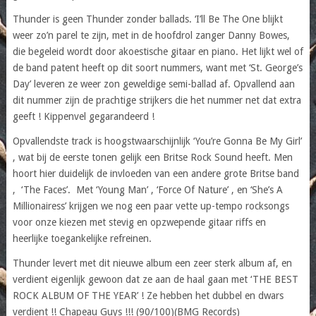
Thunder is geen Thunder zonder ballads. ‘I’ll Be The One blijkt
weer zo’n parel te zijn, met in de hoofdrol zanger Danny Bowes,
die begeleid wordt door akoestische gitaar en piano. Het lijkt wel of
de band patent heeft op dit soort nummers, want met ‘St. George’s
Day’ leveren ze weer zon geweldige semi-ballad af. Opvallend aan
dit nummer zijn de prachtige strijkers die het nummer net dat extra
geeft ! Kippenvel gegarandeerd !
Opvallendste track is hoogstwaarschijnlijk ‘You’re Gonna Be My Girl’
, wat bij de eerste tonen gelijk een Britse Rock Sound heeft. Men
hoort hier duidelijk de invloeden van een andere grote Britse band
, ‘The Faces’. Met ‘Young Man’ , ‘Force Of Nature’ , en ‘She’s A
Millionairess’ krijgen we nog een paar vette up-tempo rocksongs
voor onze kiezen met stevig en opzwepende gitaar riffs en
heerlijke toegankelijke refreinen.
Thunder levert met dit nieuwe album een zeer sterk album af, en
verdient eigenlijk gewoon dat ze aan de haal gaan met ‘THE BEST
ROCK ALBUM OF THE YEAR’ ! Ze hebben het dubbel en dwars
verdient !! Chapeau Guys !!! (90/100)(BMG Records)