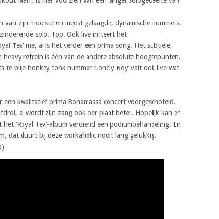
kout Man!’ is hier voorzien van een langer sologedeelte van
én van zijn mooiste en meest gelaagde, dynamische nummers.
zinderende solo. Top. Ook live irriteert het
yal Tea’ me, al is het verder een prima song. Het subtiele,
n heavy refrein is één van de andere absolute hoogtepunten.
s te blije honkey tonk nummer ‘Lonely Boy’ valt ook live wat
r een kwalitatief prima Bonamassa concert voorgeschoteld.
drol, al wordt zijn zang ook per plaat beter. Hopelijk kan er
t het ‘Royal Tea’-album verdiend een podiumbehandeling. En
, dat duurt bij deze workaholic nooit lang gelukkig.
p)