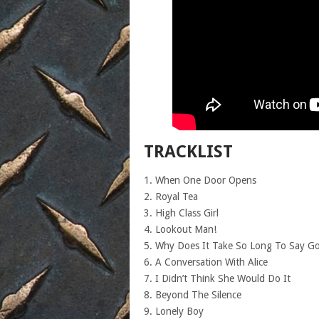
TRACKLIST
1. When One Door Opens
2. Royal Tea
3. High Class Girl
4. Lookout Man!
5. Why Does It Take So Long To Say G
6. A Conversation With Alice
7. I Didn’t Think She Would Do It
8. Beyond The Silence
9. Lonely Boy