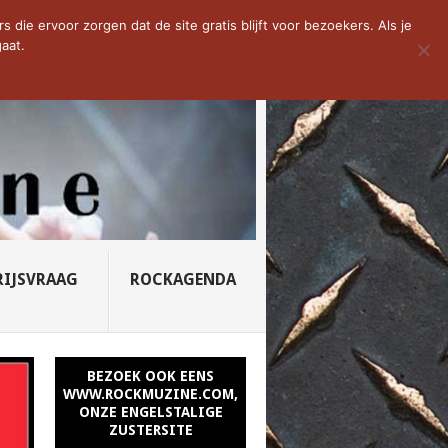
D VAN DE WEEK: SLEEPING...
die ervoor zorgen dat de site gratis blijft voor bezoekers. Als je
aat.
RIJSVRAAG
ROCKAGENDA
BEZOEK OOK EENS
WWW.ROCKMUZINE.COM,
ONZE ENGELSTALIGE
ZUSTERSITE