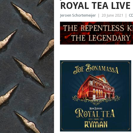
ROYAL TEA LIV
Jeroen Schortemeijer
|
20 June 2021
|
C