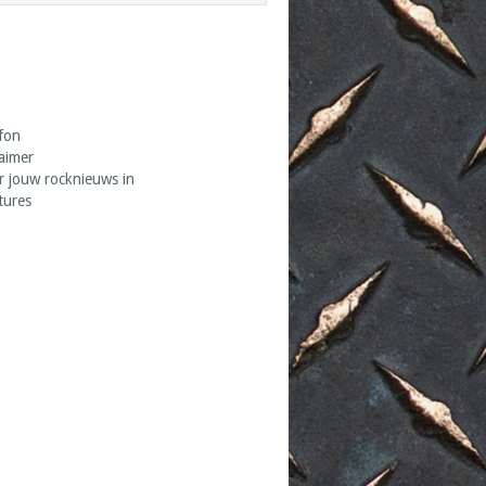
fon
laimer
r jouw rocknieuws in
tures