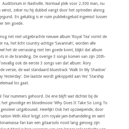
Auditorium in Nashville. Normaal plek voor 2.300 man, nu
’s winst, zeker nu hij dubbel vangt door het optreden alsnog
gegund. En gelukkig is er ruim publieksgeluid ingemixt tussen
ker ten goede.
n nog net niet uitgebrachte nieuwe album ‘Royal Tea’ vormt de
a, het licht country-achtige ‘Savannah’, worden alle
l het de verrassing niet ten goede komt, blijkt dat album
rots in de branding. De overige 3 songs komen van zijn 20th-
Toevallig ook de eerste 3 songs van dat album: Rory
nde versie, de wat standaard bluestrack ‘Walk In My Shadow’
ay Yesterday’. Die laatste wordt gekoppeld aan Yes’ ‘Starship
lemaal los gaat.
l Tea’ nummers gehoord. De ene blijft wat dichter bij de
t het gevoelige en bloedmooie ‘Why Does It Take So Long To
 gesoleer uitgebouwd. Heerlijk! Ook het opzwepende, door
tion With Alice’ krijgt zo’n royale jam-behandeling en wint
 Bonamassa-fan kan een gitaarsolo nooit lang genoeg zijn