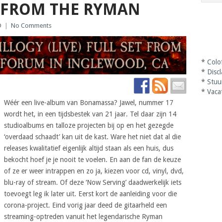
E FROM THE RYMAN
D
|
No Comments
*
Colo
*
Disc
*
Stuu
*
Vaca
Wéér een live-album van Bonamassa? Jawel, nummer 17
wordt het, in een tijdsbestek van 21 jaar. Tel daar zijn 14
studioalbums en talloze projecten bij op en het gezegde
‘overdaad schaadt’ kan uit de kast. Ware het niet dat al die
releases kwalitatief eigenlijk altijd staan als een huis, dus
bekocht hoef je je nooit te voelen. En aan de fan de keuze
of ze er weer intrappen en zo ja, kiezen voor cd, vinyl, dvd,
blu-ray of stream. Of deze ‘Now Serving’ daadwerkelijk iets
toevoegt leg ik later uit. Eerst kort de aanleiding voor die
corona-project. Eind vorig jaar deed de gitaarheld een
streaming-optreden vanuit het legendarische Ryman