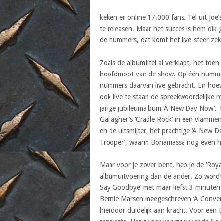
keken er online 17.000 fans. Tel uit Joe
te releasen. Maar het succes is hem dik 
de nummers, dat komt het live-sfeer ze
Zoals de albumtitel al verklapt, het toe
hoofdmoot van de show. Op één nummer n
nummers daarvan live gebracht. En hoewe
ook live te staan de spreekwoordelijke 
jarige jubileumalbum ‘A New Day Now’. 
Gallagher’s ‘Cradle Rock’ in een vlamme
en de uitsmijter, het prachtige ‘A New D
Trooper’, waarin Bonamassa nog even he
Maar voor je zover bent, heb je de ‘Roya
albumuitvoering dan de ander. Zo word
Say Goodbye’ met maar liefst 3 minuten
Bernie Marsen meegeschreven ‘A Conversa
hierdoor duidelijk aan kracht. Voor een