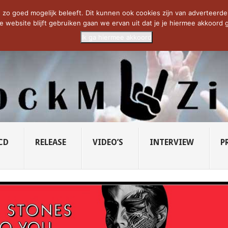
CIETY...
PRIDE OF LIONS – U...
SAVATAGE KOMT TERUG IN 0...
C
zo goed mogelijk beleeft. Dit kunnen ook cookies zijn van adverteerders 
e website blijft gebruiken gaan we ervan uit dat je je hiermee akkoord g
Ik ga hiermee akkoord
CD
RELEASE
VIDEO’S
INTERVIEW
P