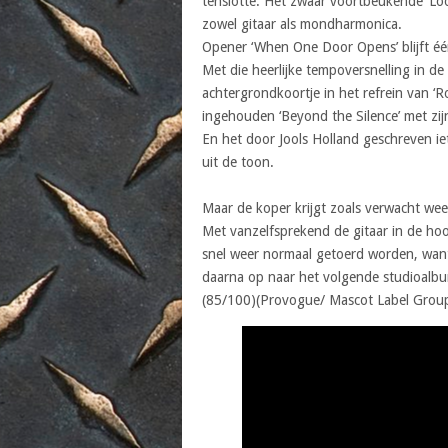
tenslotte. Het zwaar voortbeukende ‘Loo
zowel gitaar als mondharmonica.
Opener ‘When One Door Opens’ blijft é
Met die heerlijke tempoversnelling in de 
achtergrondkoortje in het refrein van ‘Ro
ingehouden ‘Beyond the Silence’ met zij
En het door Jools Holland geschreven iet
uit de toon.
Maar de koper krijgt zoals verwacht wee
Met vanzelfsprekend de gitaar in de hoof
snel weer normaal getoerd worden, wan
daarna op naar het volgende studioalbum
(85/100)(Provogue/ Mascot Label Grou