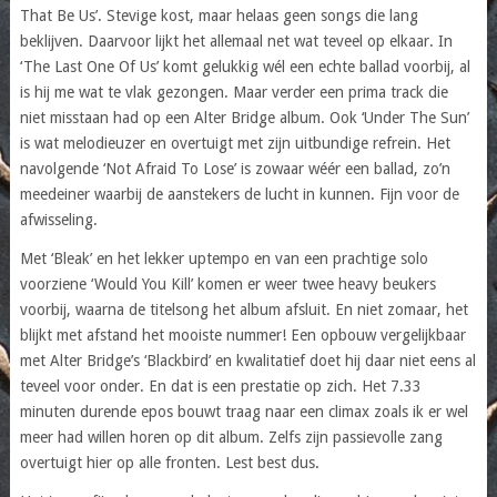
That Be Us’. Stevige kost, maar helaas geen songs die lang
beklijven. Daarvoor lijkt het allemaal net wat teveel op elkaar. In
‘The Last One Of Us’ komt gelukkig wél een echte ballad voorbij, al
is hij me wat te vlak gezongen. Maar verder een prima track die
niet misstaan had op een Alter Bridge album. Ook ‘Under The Sun’
is wat melodieuzer en overtuigt met zijn uitbundige refrein. Het
navolgende ‘Not Afraid To Lose’ is zowaar wéér een ballad, zo’n
meedeiner waarbij de aanstekers de lucht in kunnen. Fijn voor de
afwisseling.
Met ‘Bleak’ en het lekker uptempo en van een prachtige solo
voorziene ‘Would You Kill’ komen er weer twee heavy beukers
voorbij, waarna de titelsong het album afsluit. En niet zomaar, het
blijkt met afstand het mooiste nummer! Een opbouw vergelijkbaar
met Alter Bridge’s ‘Blackbird’ en kwalitatief doet hij daar niet eens al
teveel voor onder. En dat is een prestatie op zich. Het 7.33
minuten durende epos bouwt traag naar een climax zoals ik er wel
meer had willen horen op dit album. Zelfs zijn passievolle zang
overtuigt hier op alle fronten. Lest best dus.