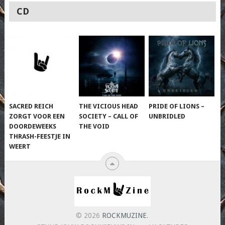
CD
SACRED REICH
THE VICIOUS HEAD
PRIDE OF LIONS –
ZORGT VOOR EEN
SOCIETY – CALL OF
UNBRIDLED
DOORDEWEEKS
THE VOID
THRASH-FEESTJE IN
WEERT
© 2026
ROCKMUZINE
.