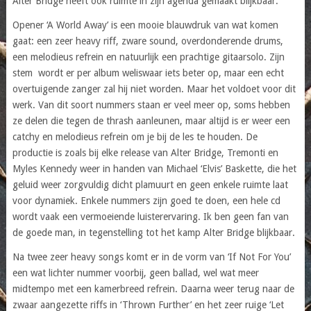
Alter Bridge heeft ook ruimte in zíjn agenda gemaakt blijkbaar.
Opener ‘A World Away’ is een mooie blauwdruk van wat komen
gaat: een zeer heavy riff, zware sound, overdonderende drums,
een melodieus refrein en natuurlijk een prachtige gitaarsolo. Zijn
stem wordt er per album weliswaar iets beter op, maar een echt
overtuigende zanger zal hij niet worden. Maar het voldoet voor dit
werk. Van dit soort nummers staan er veel meer op, soms hebben
ze delen die tegen de thrash aanleunen, maar altijd is er weer een
catchy en melodieus refrein om je bij de les te houden. De
productie is zoals bij elke release van Alter Bridge, Tremonti en
Myles Kennedy weer in handen van Michael ‘Elvis’ Baskette, die het
geluid weer zorgvuldig dicht plamuurt en geen enkele ruimte laat
voor dynamiek. Enkele nummers zijn goed te doen, een hele cd
wordt vaak een vermoeiende luisterervaring. Ik ben geen fan van
de goede man, in tegenstelling tot het kamp Alter Bridge blijkbaar.
Na twee zeer heavy songs komt er in de vorm van ‘If Not For You’
een wat lichter nummer voorbij, geen ballad, wel wat meer
midtempo met een kamerbreed refrein. Daarna weer terug naar de
zwaar aangezette riffs in ‘Thrown Further’ en het zeer ruige ‘Let