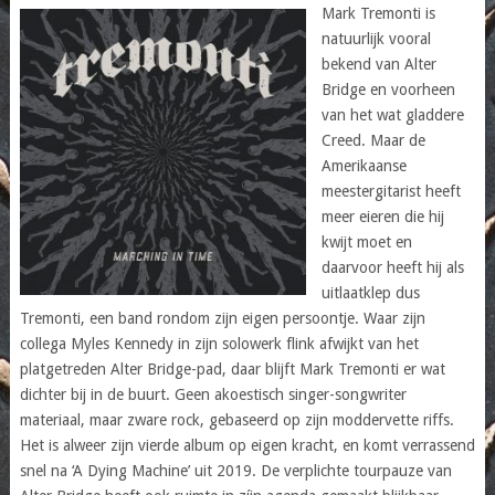
Mark Tremonti is
natuurlijk vooral
bekend van Alter
Bridge en voorheen
van het wat gladdere
Creed. Maar de
Amerikaanse
meestergitarist heeft
meer eieren die hij
kwijt moet en
daarvoor heeft hij als
uitlaatklep dus
Tremonti, een band rondom zijn eigen persoontje. Waar zijn
collega Myles Kennedy in zijn solowerk flink afwijkt van het
platgetreden Alter Bridge-pad, daar blijft Mark Tremonti er wat
dichter bij in de buurt. Geen akoestisch singer-songwriter
materiaal, maar zware rock, gebaseerd op zijn moddervette riffs.
Het is alweer zijn vierde album op eigen kracht, en komt verrassend
snel na ‘A Dying Machine’ uit 2019. De verplichte tourpauze van