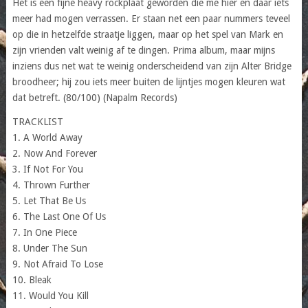
Het is een fijne heavy rockplaat geworden die me hier en daar iets
meer had mogen verrassen. Er staan net een paar nummers teveel
op die in hetzelfde straatje liggen, maar op het spel van Mark en
zijn vrienden valt weinig af te dingen. Prima album, maar mijns
inziens dus net wat te weinig onderscheidend van zijn Alter Bridge
broodheer; hij zou iets meer buiten de lijntjes mogen kleuren wat
dat betreft. (80/100) (Napalm Records)
TRACKLIST
1. A World Away
2. Now And Forever
3. If Not For You
4. Thrown Further
5. Let That Be Us
6. The Last One Of Us
7. In One Piece
8. Under The Sun
9. Not Afraid To Lose
10. Bleak
11. Would You Kill