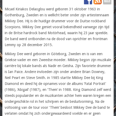
Micael Kiriakos Delaoglou werd geboren 31 oktober 1963 in
Gothenburg, Zweden en is wellicht beter onder zijn artiestennaam
Mikkey Dee. Hij is de huidige drummer voor de Duitse rockband
Scorpions. Mikkey Dee geniet vooral bekendheid vanwege zijn tijd
in de Britse hardrock band Motörhead, waarin hij 23 jaar speelde.
De band werd ontbonden na de dood van oprichter en frontman
Lemmy op 28 december 2015.
Mikkey Dee werd geboren in Göteborg, Zweden en is van een
Griekse vader en een Zweedse moeder. Mikkey begon zijn muzikale
carrière bij lokale bands als Nadir en Geisha. Zijn favoriete drummer
is Ian Paice. Andere invloeden zijn onder andere Brian Downey,
Neil Peart en Steve Smith. in 1985 startte Mikkey Dee bij King
Diamond en deed hij de opnames voor de albums ‘Fatal Portrait’
(1986), ‘Abigail’ (1987), en ‘Them’ in 1988. King Diamond zelf werd
steeds populairder en de muzikanten achter hem waren kregen een
ondergeschikte rol in het schrijven en de besluitvorming, Na de
voltooiing van de tour voor ‘Them’ besloot Mikkey Dee de band te
verlaten omdat hij zich ondergewaardeerd voelde en er geen