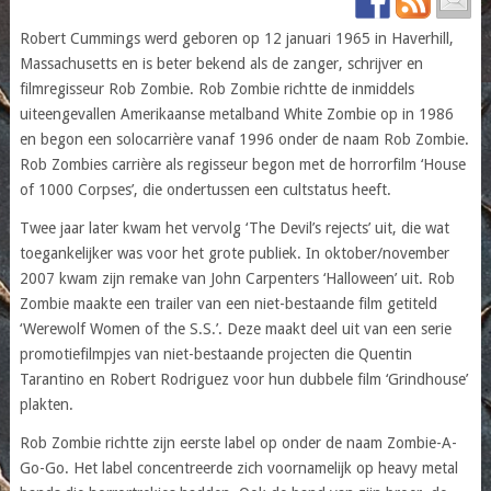
Robert Cummings werd geboren op 12 januari 1965 in Haverhill,
Massachusetts en is beter bekend als de zanger, schrijver en
filmregisseur Rob Zombie. Rob Zombie richtte de inmiddels
uiteengevallen Amerikaanse metalband White Zombie op in 1986
en begon een solocarrière vanaf 1996 onder de naam Rob Zombie.
Rob Zombies carrière als regisseur begon met de horrorfilm ‘House
of 1000 Corpses’, die ondertussen een cultstatus heeft.
Twee jaar later kwam het vervolg ‘The Devil’s rejects’ uit, die wat
toegankelijker was voor het grote publiek. In oktober/november
2007 kwam zijn remake van John Carpenters ‘Halloween’ uit. Rob
Zombie maakte een trailer van een niet-bestaande film getiteld
‘Werewolf Women of the S.S.’. Deze maakt deel uit van een serie
promotiefilmpjes van niet-bestaande projecten die Quentin
Tarantino en Robert Rodriguez voor hun dubbele film ‘Grindhouse’
plakten.
Rob Zombie richtte zijn eerste label op onder de naam Zombie-A-
Go-Go. Het label concentreerde zich voornamelijk op heavy metal