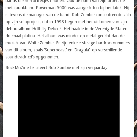
bands die horrortrekjes hadden. Ook de band van zijn broer, de
metalpunkband Powerman 5000 was aangesloten bij het label. Hij
is tevens de manager van de band. Rob Zombie concentreerde zich
op zijn soloproject, dat in 1998 begon met het uitkomen van zijn
debuutalbum ‘Hellbilly Deluxe’. Het haalde in de Verenigde Staten
driemaal platina. Het album was minder op metal gericht dan de
muziek van White Zombie. Er zijn enkele stevige hardrocknummers
van dit album, zoals ‘Superbeast’ en ‘Dragula’, op verschillende
soundtrack-cd’s opgenomen.
RockMuZine feliciteert Rob Zombie met zijn verjaardag