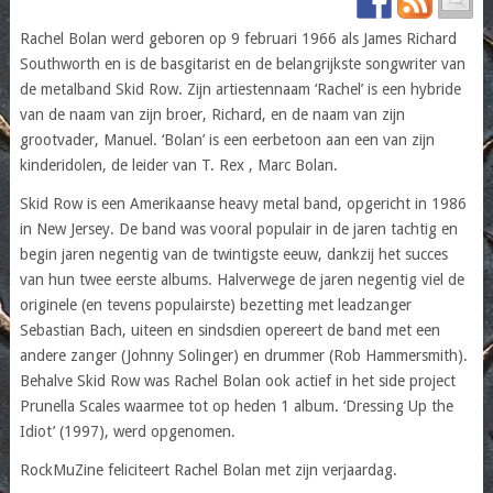
Rachel Bolan werd geboren op 9 februari 1966 als James Richard
Southworth en is de basgitarist en de belangrijkste songwriter van
de metalband Skid Row. Zijn artiestennaam ‘Rachel’ is een hybride
van de naam van zijn broer, Richard, en de naam van zijn
grootvader, Manuel. ‘Bolan’ is een eerbetoon aan een van zijn
kinderidolen, de leider van T. Rex , Marc Bolan.
Skid Row is een Amerikaanse heavy metal band, opgericht in 1986
in New Jersey. De band was vooral populair in de jaren tachtig en
begin jaren negentig van de twintigste eeuw, dankzij het succes
van hun twee eerste albums. Halverwege de jaren negentig viel de
originele (en tevens populairste) bezetting met leadzanger
Sebastian Bach, uiteen en sindsdien opereert de band met een
andere zanger (Johnny Solinger) en drummer (Rob Hammersmith).
Behalve Skid Row was Rachel Bolan ook actief in het side project
Prunella Scales waarmee tot op heden 1 album. ‘Dressing Up the
Idiot’ (1997), werd opgenomen.
RockMuZine feliciteert Rachel Bolan met zijn verjaardag.