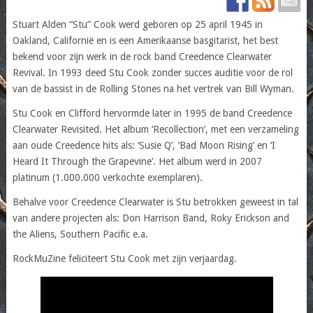
Stuart Alden “Stu” Cook werd geboren op 25 april 1945 in
Oakland, Californië en is een Amerikaanse basgitarist, het best
bekend voor zijn werk in de rock band Creedence Clearwater
Revival. In 1993 deed Stu Cook zonder succes auditie voor de rol
van de bassist in de Rolling Stones na het vertrek van Bill Wyman.
Stu Cook en Clifford hervormde later in 1995 de band Creedence
Clearwater Revisited. Het album ‘Recollection’, met een verzameling
aan oude Creedence hits als: ‘Susie Q’, ‘Bad Moon Rising’ en ‘I
Heard It Through the Grapevine’. Het album werd in 2007
platinum (1.000.000 verkochte exemplaren).
Behalve voor Creedence Clearwater is Stu betrokken geweest in tal
van andere projecten als: Don Harrison Band, Roky Erickson and
the Aliens, Southern Pacific e.a.
RockMuZine feliciteert Stu Cook met zijn verjaardag.