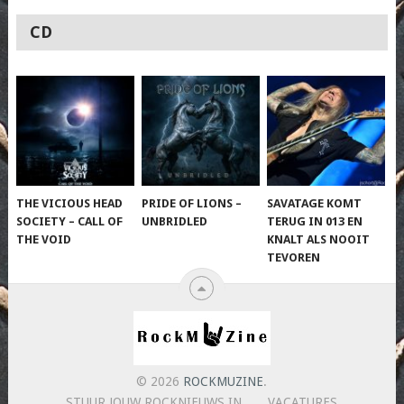
CD
THE VICIOUS HEAD
PRIDE OF LIONS –
SAVATAGE KOMT
SOCIETY – CALL OF
UNBRIDLED
TERUG IN 013 EN
THE VOID
KNALT ALS NOOIT
TEVOREN
© 2026
ROCKMUZINE
.
STUUR JOUW ROCKNIEUWS IN
VACATURES