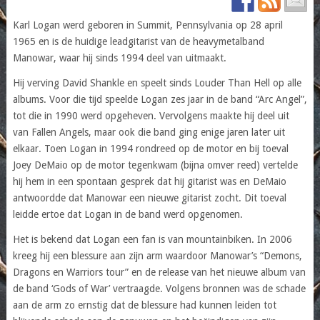
Karl Logan werd geboren in Summit, Pennsylvania op 28 april
1965 en is de huidige leadgitarist van de heavymetalband
Manowar, waar hij sinds 1994 deel van uitmaakt.
Hij verving David Shankle en speelt sinds Louder Than Hell op alle
albums. Voor die tijd speelde Logan zes jaar in de band “Arc Angel”,
tot die in 1990 werd opgeheven. Vervolgens maakte hij deel uit
van Fallen Angels, maar ook die band ging enige jaren later uit
elkaar. Toen Logan in 1994 rondreed op de motor en bij toeval
Joey DeMaio op de motor tegenkwam (bijna omver reed) vertelde
hij hem in een spontaan gesprek dat hij gitarist was en DeMaio
antwoordde dat Manowar een nieuwe gitarist zocht. Dit toeval
leidde ertoe dat Logan in de band werd opgenomen.
Het is bekend dat Logan een fan is van mountainbiken. In 2006
kreeg hij een blessure aan zijn arm waardoor Manowar’s “Demons,
Dragons en Warriors tour” en de release van het nieuwe album van
de band ‘Gods of War’ vertraagde. Volgens bronnen was de schade
aan de arm zo ernstig dat de blessure had kunnen leiden tot