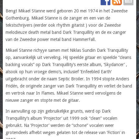
Bengt Mikael Stanne werd geboren 20 mei 1974 in het Zweedse
Gothenburg. Mikael Stanne is de zanger en een van de
tekstschrijvers (eerder ook rhythm gitarist ) voor de Zweedse
melodieuze death metal band Dark Tranquillity en de ex-zanger
van de Zweedse power metal band HammerFall.
Mikael Stanne richyye samen met Niklas Sundin Dark Tranquillity
op, aanvankelijk uit verveling. Hij speelde gitaar en speelde “cleans
backing vocals” op Dark Tranquillity’s eerste album, ‘Skydancer’ ,
alsook op hun vroege demo’s, inclusief ‘Enfeebled Earth’
uitgebracht onder de naam Septic Broiler. In 1994 stopte Anders
Fridén, de originele zanger van Dark Tranquillity en verliet de band
en vertrok naar In Flames. Mikael Stanne werd vervolgens de
nieuwe zanger en stopte met de gitaar.
In aanvulling op zijn gebruikelijke grunts, werd op Dark
Tranquillity’s album ‘Projector’ uit 1999 ook “clean” vocalen
gebruikt. Na ‘Projector’ werden de “schone” vocalen weer
grotendeels afhebt wegen gelaten tot de release van ‘Fiction’ in