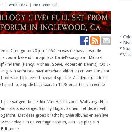
22
|
Verjaardag
|
No Comments
*
Colo
*
Disc
*
Stuu
n in Chicago op 20 juni 1954 en was de bassist van de
*
Vaca
is vooral bekend om zijn Jack Daniel’s-basgitaar. Michael
jf kinderen (Nancy, Michael, Steve, Robert en Dennis). Op 7-
. Het gezin verhuisde naar Arcadia (Californië) en van 1967 tot
hool waar hij in een showband speelde. Als tiener raakte hij
 hij zich toe op de basgitaar. In 1978 bracht hij zijn eerste
is hij vervangen door Eddie Van Halens zoon, Wolfgang. Hij is
 Van Halens ex-zanger Sammy Hagar. Samen met deze heeft
pgericht. Met deze groep bracht hij twee albums en een live
ierde plaats in de Verenigde staten, een 17e plaats in
Brittannië.