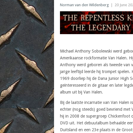
Norman van den Wildenberg
|
20 June 20
Michael Anthony Sobolewski werd gebore
Amerikaanse rockformatie Van Halen. Hij 
Anthony werd geboren als tweede van vi
jarige leeftijd leerde hij trompet spelen
1969 doorliep hij de Dana Junior High Sc
geïnteresseerd in de gitaar en later legde
album uit bij Van Halen.
Bij de laatste incarnatie van Van Halen 
echter (nog steeds) goed bevriend met
hij in 2008 de supergroep Chickenfoot o
DVD uit. Het debuutalbum behaalde een v
Duitsland en een 23e plaats in de Groot-