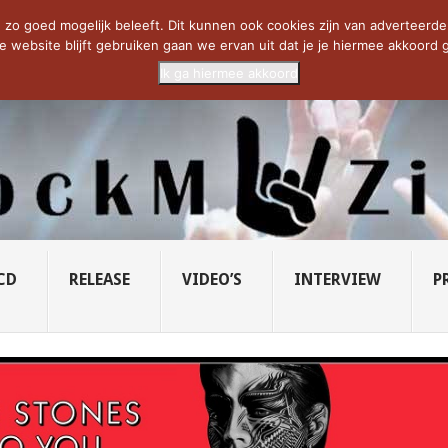
CIETY...
PRIDE OF LIONS – U...
SAVATAGE KOMT TERUG IN 0...
C
zo goed mogelijk beleeft. Dit kunnen ook cookies zijn van adverteerders 
e website blijft gebruiken gaan we ervan uit dat je je hiermee akkoord g
Ik ga hiermee akkoord
CD
RELEASE
VIDEO’S
INTERVIEW
P