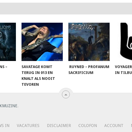
NS –
SAVATAGE KOMT
RUYNED – PROFANUM
VOYAGER
TERUG IN 013 EN
SACRIFICIUM
IN TILB
KNALT ALS NOOIT
TEVOREN
KMUZINE
.
S IN
VACATURES
DISCLAIMER
COLOFON
ACCOUNT