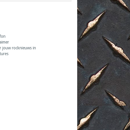
fon
laimer
r jouw rocknieuws in
tures