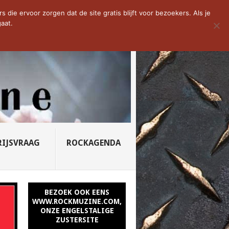
D VAN DE WEEK: SLEEPING...
die ervoor zorgen dat de site gratis blijft voor bezoekers. Als je
aat.
RIJSVRAAG
ROCKAGENDA
BEZOEK OOK EENS
WWW.ROCKMUZINE.COM,
ONZE ENGELSTALIGE
ZUSTERSITE