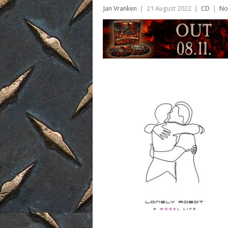
Jan Vranken
|
21 August 2022
|
CD
|
No