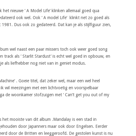
het nieuwe ‘ A Model Life’ klinken allemaal goed qua
edateerd ook wel. Ook ‘ A model Life’ klinkt net zo goed als
 1981. Dus ook zo gedateerd. Dat kan je als stijlfiguur zien,
album wel naast een paar missers toch ook weer goed song
n track als ‘ Starlit Stardust’ is echt wel goed in opbouw, en
 je als liefhebber nog niet van in geniet modus.
 Machine’ . Goeie titel, dat zeker wel, maar een wel heel
s ik wil meezingen met een lichtvoetig en voorspelbaar
n ga de woonkamer stofzuigen met ‘ Can’t get you out of my
 het mooiste van dit album .Mandalay is een stad in
sgehouden door Japanners maar ook door Engelsen. Eerder
rd door de Britten en leeggeroofd. De gestolen kunst is nu