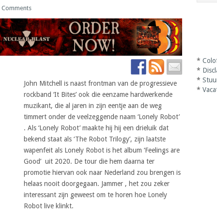
 Comments
*
Colo
*
Disc
*
Stuu
John Mitchell is naast frontman van de progressieve
*
Vaca
rockband ‘It Bites’ ook die eenzame hardwerkende
muzikant, die al jaren in zijn eentje aan de weg
timmert onder de veelzeggende naam ‘Lonely Robot’
. Als ‘Lonely Robot’ maakte hij hij een drieluik dat
bekend staat als ‘The Robot Trilogy’, zijn laatste
wapenfeit als Lonely Robot is het album ‘Feelings are
Good’ uit 2020. De tour die hem daarna ter
promotie hiervan ook naar Nederland zou brengen is
helaas nooit doorgegaan. Jammer , het zou zeker
interessant zijn geweest om te horen hoe Lonely
Robot live klinkt.