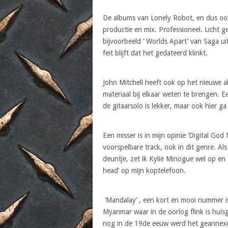
De albums van Lonely Robot, en dus ook 
productie en mix. Professioneel. Licht g
bijvoorbeeld ‘ Worlds Apart’ van Saga uit
feit blijft dat het gedateerd klinkt.
John Mitchell heeft ook op het nieuwe 
materiaal bij elkaar weten te brengen. Ee
de gitaarsolo is lekker, maar ook hier ga
Een misser is in mijn opinie ‘Digital God
voorspelbare track, ook in dit genre. Al
deuntje, zet ik Kylie Minogue wel op e
head’ op mijn koptelefoon.
‘Mandalay’ , een kort en mooi nummer is
Myanmar waar in de oorlog flink is hui
nog in de 19de eeuw werd het geannexee