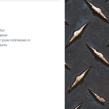
fon
laimer
r jouw rocknieuws in
tures