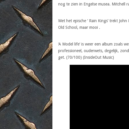
nog te zien in Engelse musea. Mitchell r
Met het epische ‘ Rain Kings’ trekt John 
Old School, maar mooi .
‘A Model life’ is weer een album zoals 
professioneel, ouderwets, degelijk, zon
get. (70/100) (InsideOut Music)