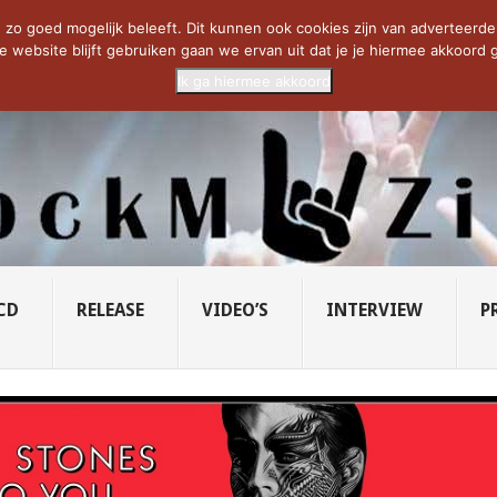
CIETY...
PRIDE OF LIONS – U...
SAVATAGE KOMT TERUG IN 0...
C
zo goed mogelijk beleeft. Dit kunnen ook cookies zijn van adverteerders 
e website blijft gebruiken gaan we ervan uit dat je je hiermee akkoord g
Ik ga hiermee akkoord
CD
RELEASE
VIDEO’S
INTERVIEW
P