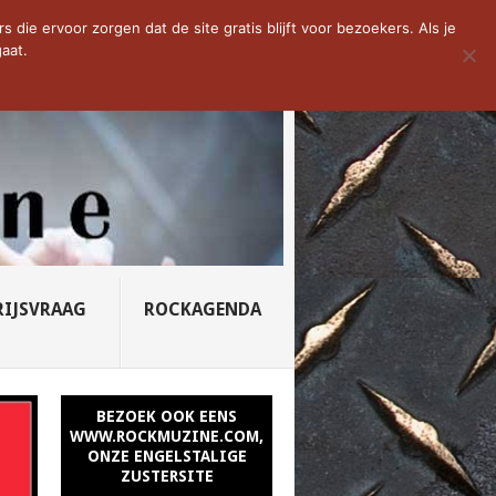
D VAN DE WEEK: SLEEPING...
die ervoor zorgen dat de site gratis blijft voor bezoekers. Als je
aat.
RIJSVRAAG
ROCKAGENDA
BEZOEK OOK EENS
WWW.ROCKMUZINE.COM,
ONZE ENGELSTALIGE
ZUSTERSITE