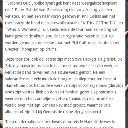
´Seconds Out´, welke symfogek kent deze weergaloze liveplaat
niet? Peter Gabriel had Genesis nog niet zo gek lang geleden
verlaten, en met een naar voren geschoven Phil Collins aan het
roer bracht de band de succesvolle albums ´A Trick Of The Tail´ en
´Wind & Wuthering´ uit. Gedurende de tour naar aanleiding van
laatstgenoemde album zou de live registratie ‘Seconds Out’ op
worden genomen, de eerste tour met Phil Collins als frontman en
Chester Thompson op drums.
Deze tour zou ook de laatste zijn met Steve Hackett als gitarist. De
Britse gitaarvirtuoos snakte naar meer autonomie in zijn werk en
verliet de band terwijl het live album werd gemixt. Na een
solocarrière met vele muzikale hoogte- en dieptepunten besloot
Hackett om ook het oudere werk van zijn voormalige band (die zich
sinds zijn vertrek flink op de kaart hebben gezet als popiconen)
weer eens in het zonnetje te zetten. Inmiddels reist hij de hele
wereld over met zijn Genesis Revisited project, waarmee vele
albums uit zijn tijd bij Genesis de revue zijn gepasseerd.
Tussen internationale lockdowns door reisde Hackett de wereld