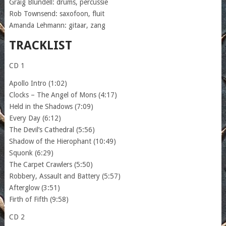
Graig Blundell: drums, percussie
Rob Townsend: saxofoon, fluit
Amanda Lehmann: gitaar, zang
TRACKLIST
CD 1
Apollo Intro (1:02)
Clocks – The Angel of Mons (4:17)
Held in the Shadows (7:09)
Every Day (6:12)
The Devil’s Cathedral (5:56)
Shadow of the Hierophant (10:49)
Squonk (6:29)
The Carpet Crawlers (5:50)
Robbery, Assault and Battery (5:57)
Afterglow (3:51)
Firth of Fifth (9:58)
CD 2