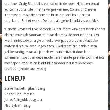
drummer Craig Blundell is een schot in de roos. Hij is een bruut
achter het drumstel, niet te vergelijken met Collins of Chester
Thompson, maar de passie die hij in zijn spel legt is haast
ongekend. En het werkt! De band als geheel klinkt als een klok.
‘Genesis Revisited Live Seconds Out & More’ klinkt drastisch anders
als zijn muzikale voorvader, maar dat mag de pret niet drukken.
Met hernieuwde energie en volle overgave wordt het klassieke
materiaal nieuw leven ingeblazen. Kwalitatief zijn beide platen
gelijkwaardig, maar als je toch wat subjectiviteit door laat
schemeren, spat van deze modernere herinterpretatie toch net iets
meer spelplezier af en klinkt hij daardoor net iets lekkerder!
(89/100) (Inside Out Music)
LINEUP
Steve Hackett: gitaar, zang
Roger King: toetsen
Jonas Reingold: basgitaar
Nad Sylvan: zang