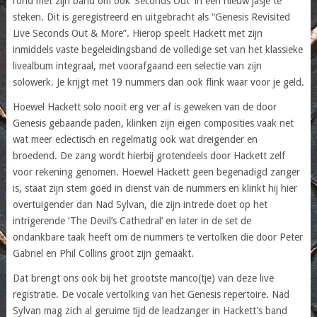
rond met zijn band om ook ‘Seconds Out’ in een nieuw jasje te
steken. Dit is geregistreerd en uitgebracht als “Genesis Revisited
Live Seconds Out & More”. Hierop speelt Hackett met zijn
inmiddels vaste begeleidingsband de volledige set van het klassieke
livealbum integraal, met voorafgaand een selectie van zijn
solowerk. Je krijgt met 19 nummers dan ook flink waar voor je geld.
Hoewel Hackett solo nooit erg ver af is geweken van de door
Genesis gebaande paden, klinken zijn eigen composities vaak net
wat meer eclectisch en regelmatig ook wat dreigender en
broedend. De zang wordt hierbij grotendeels door Hackett zelf
voor rekening genomen. Hoewel Hackett geen begenadigd zanger
is, staat zijn stem goed in dienst van de nummers en klinkt hij hier
overtuigender dan Nad Sylvan, die zijn intrede doet op het
intrigerende ‘The Devil’s Cathedral’ en later in de set de
ondankbare taak heeft om de nummers te vertolken die door Peter
Gabriel en Phil Collins groot zijn gemaakt.
Dat brengt ons ook bij het grootste manco(tje) van deze live
registratie. De vocale vertolking van het Genesis repertoire. Nad
Sylvan mag zich al geruime tijd de leadzanger in Hackett’s band