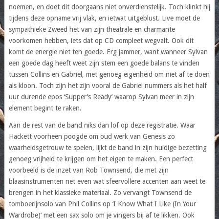
noemen, en doet dit doorgaans niet onverdienstelijk. Toch klinkt hij
tijdens deze opname vrij vlak, en ietwat uitgeblust. Live moet de
sympathieke Zweed het van zijn theatrale en charmante
voorkomen hebben, iets dat op CD compleet wegvalt. Ook dit
komt de energie niet ten goede. Erg jammer, want wanneer Sylvan
een goede dag heeft weet zijn stem een goede balans te vinden
tussen Collins en Gabriel, met genoeg eigenheid om niet af te doen
als kloon. Toch zijn het zijn vooral de Gabriel nummers als het half
uur durende epos ‘Supper’s Ready’ waarop Sylvan meer in zijn
element begint te raken.
Aan de rest van de band niks dan lof op deze registratie. Waar
Hackett voorheen poogde om oud werk van Genesis zo
waarheidsgetrouw te spelen, lijkt de band in zijn huidige bezetting
genoeg vrijheid te krijgen om het eigen te maken. Een perfect
voorbeeld is de inzet van Rob Townsend, die met zijn
blaasinstrumenten net even wat sfeervollere accenten aan weet te
brengen in het klassieke materiaal. Zo vervangt Townsend de
tomboerijnsolo van Phil Collins op ‘I Know What I Like (In Your
Wardrobe)’ met een sax solo om je vingers bij af te likken. Ook