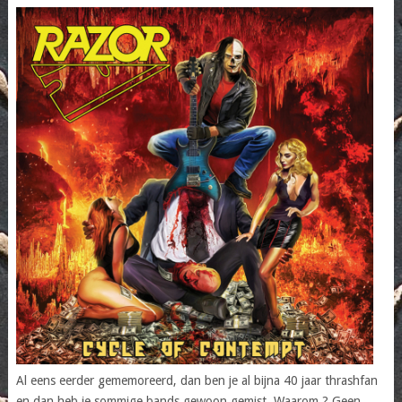
Al eens eerder gememoreerd, dan ben je al bijna 40 jaar thrashfan
en dan heb je sommige bands gewoon gemist, Waarom ? Geen