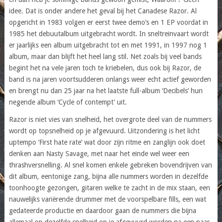
idee. Dat is onder andere het geval bij het Canadese Razor. Al
opgericht in 1983 volgen er eerst twee demo’s en 1 EP voordat in
1985 het debuutalbum uitgebracht wordt. In sneltreinvaart wordt
er jaarlijks een album uitgebracht tot en met 1991, in 1997 nog 1
album, maar dan blijft het heel lang stil. Net zoals bij veel bands
begint het na vele jaren toch te kriebelen, dus ook bij Razor, de
band is na jaren voortsudderen onlangs weer echt actief geworden
en brengt nu dan 25 jaar na het laatste full-album ‘Decibels’ hun
negende album ‘Cycle of contempt’ uit.
Razor is niet vies van snelheid, het overgrote deel van de nummers
wordt op topsnelheid op je afgevuurd. Uitzondering is het licht
uptempo ‘First hate rate’ wat door zijn ritme en zanglijn ook doet
denken aan Nasty Savage, met naar het einde wel weer een
thrashversnelling. Al snel komen enkele gebreken bovendrijven van
dit album, eentonige zang, bijna alle nummers worden in dezelfde
toonhoogte gezongen, gitaren welke te zacht in de mix staan, een
nauwelijks variërende drummer met de voorspelbare fills, een wat
gedateerde productie en daardoor gaan de nummers die bijna
allemaal op dezelfde snelheid op je afgevuurd worden na een paar