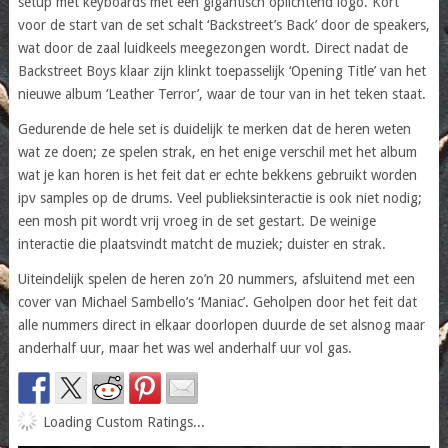
setup met keyboards met een gigantisch oplichtend logo. Kort
voor de start van de set schalt ‘Backstreet’s Back’ door de speakers,
wat door de zaal luidkeels meegezongen wordt. Direct nadat de
Backstreet Boys klaar zijn klinkt toepasselijk ‘Opening Title’ van het
nieuwe album ‘Leather Terror’, waar de tour van in het teken staat.
Gedurende de hele set is duidelijk te merken dat de heren weten
wat ze doen; ze spelen strak, en het enige verschil met het album
wat je kan horen is het feit dat er echte bekkens gebruikt worden
ipv samples op de drums. Veel publieksinteractie is ook niet nodig;
een mosh pit wordt vrij vroeg in de set gestart. De weinige
interactie die plaatsvindt matcht de muziek; duister en strak.
Uiteindelijk spelen de heren zo’n 20 nummers, afsluitend met een
cover van Michael Sambello’s ‘Maniac’. Geholpen door het feit dat
alle nummers direct in elkaar doorlopen duurde de set alsnog maar
anderhalf uur, maar het was wel anderhalf uur vol gas.
Loading Custom Ratings...