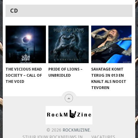
CD
THE VICIOUS HEAD
PRIDE OF LIONS –
SAVATAGE KOMT
SOCIETY – CALL OF
UNBRIDLED
TERUG IN 013 EN
THE VOID
KNALT ALS NOOIT
TEVOREN
© 2026
ROCKMUZINE
.
STUUR JOUW ROCKNIEUWS IN
VACATURES