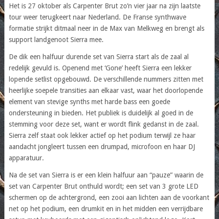
Het is 27 oktober als Carpenter Brut zo’n vier jaar na zijn laatste
tour weer terugkeert naar Nederland. De Franse synthwave
formatie strijkt ditmaal neer in de Max van Melkweg en brengt als
support landgenoot Sierra mee.
De dik een halfuur durende set van Sierra start als de zaal al
redelijk gevuld is. Openend met ‘Gone’ heeft Sierra een lekker
lopende setlist opgebouwd. De verschillende nummers zitten met
heerlijke soepele transities aan elkaar vast, waar het doorlopende
element van stevige synths met harde bass een goede
ondersteuning in bieden. Het publiek is duidelijk al goed in de
stemming voor deze set, want er wordt flink gedanst in de zaal.
Sierra zelf staat ook lekker actief op het podium terwijl ze haar
aandacht jongleert tussen een drumpad, microfoon en haar DJ
apparatuur.
Na de set van Sierra is er een klein halfuur aan “pauze” waarin de
set van Carpenter Brut onthuld wordt; een set van 3 grote LED
schermen op de achtergrond, een zooi aan lichten aan de voorkant
net op het podium, een drumkit en in het midden een verrijdbare