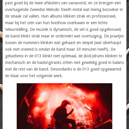
past goed bij de twee afsluiters van vanavond, en ze brengen een
overtuigende Zweedse Melodic Death metal wat menig bezoeker in
de smaak zal vallen. Hun albums klikken strak en professioneel,
maar bij het zien van hun liveshow overkwam er een lichte
teleurstelling. De muziek is dynamisch, de set is goed opgebouwd,
de band klinkt strak maar er ontbreekt wat overtuiging. De praatjes
tussen de nummers klinken wat gehaast en simpel (wat überhaupt
ook niet vreemd is omdat de band maar 30 minuten heeft). De
geluidsmix in de 013 klinkt niet optimaal, de (kick)drums klinken te
mechanisch en de backingtracks zitten niet geweldig goed in balans
met de rest van de band. Desondanks is de 013 goed opgewarmd
en klaar voor het volgende werk.