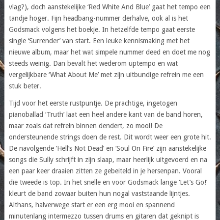
vlag?), doch aanstekelijke ‘Red White And Blue’ gaat het tempo een
tandje hoger. Fijn headbang-nummer derhalve, ook al is het
Godsmack volgens het boekje. In hetzelfde tempo gaat eerste
single ‘Surrender’ van start. Een leuke kennismaking met het
nieuwe album, maar het wat simpele nummer deed en doet me nog
steeds weinig. Dan bevalt het wederom uptempo en wat
vergelijkbare ‘What About Me’ met zijn uitbundige refrein me een
stuk beter.
Tijd voor het eerste rustpuntje. De prachtige, ingetogen
pianoballad ‘Truth’ laat een heel andere kant van de band horen,
maar zoals dat refrein binnen dendert, zo mooi! De
ondersteunende strings doen de rest. Dit wordt weer een grote hit.
De navolgende ‘Hell’s Not Dead’ en ‘Soul On Fire’ zijn aanstekelijke
songs die Sully schrijft in zijn slaap, maar heerlijk uitgevoerd en na
een paar keer draaien zitten ze gebeiteld in je hersenpan. Vooral
die tweede is top. In het snelle en voor Godsmack lange ‘Let’s Go!’
kleurt de band zowaar buiten hun nogal vaststaande lijntjes.
Althans, halverwege start er een erg mooi en spannend
minutenlang intermezzo tussen drums en gitaren dat geknipt is