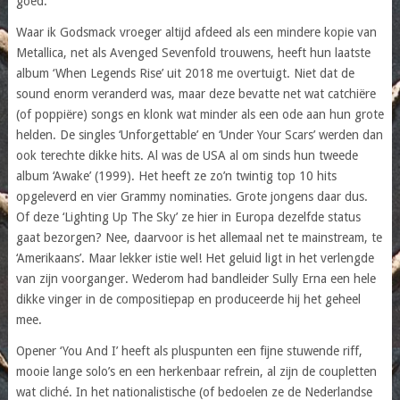
goed.
Waar ik Godsmack vroeger altijd afdeed als een mindere kopie van
Metallica, net als Avenged Sevenfold trouwens, heeft hun laatste
album ‘When Legends Rise’ uit 2018 me overtuigt. Niet dat de
sound enorm veranderd was, maar deze bevatte net wat catchiëre
(of poppiëre) songs en klonk wat minder als een ode aan hun grote
helden. De singles ‘Unforgettable’ en ‘Under Your Scars’ werden dan
ook terechte dikke hits. Al was de USA al om sinds hun tweede
album ‘Awake’ (1999). Het heeft ze zo’n twintig top 10 hits
opgeleverd en vier Grammy nominaties. Grote jongens daar dus.
Of deze ‘Lighting Up The Sky’ ze hier in Europa dezelfde status
gaat bezorgen? Nee, daarvoor is het allemaal net te mainstream, te
‘Amerikaans’. Maar lekker istie wel! Het geluid ligt in het verlengde
van zijn voorganger. Wederom had bandleider Sully Erna een hele
dikke vinger in de compositiepap en produceerde hij het geheel
mee.
Opener ‘You And I’ heeft als pluspunten een fijne stuwende riff,
mooie lange solo’s en een herkenbaar refrein, al zijn de coupletten
wat cliché. In het nationalistische (of bedoelen ze de Nederlandse