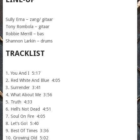
Sully Erna – zang/ gitaar
Tony Rombola – gitaar
Robbie Merrill – bas
Shannon Larkin – drums
TRACKLIST
1. You And I 5:17
2. Red White And Blue 4:05
3. Surrender 3:41
4. What About Me 3:56
5. Truth 4:33
6. Hell’s Not Dead 4:51
7. Soul On Fire 4:05
8. Let’s Go! 5:40
9. Best Of Times 3:36
10. Growing Old 5:02