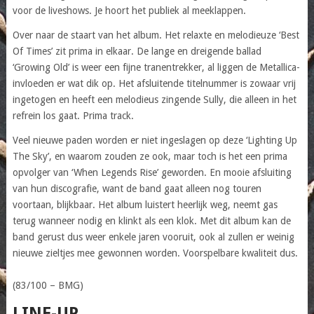
voor de liveshows. Je hoort het publiek al meeklappen.
Over naar de staart van het album. Het relaxte en melodieuze ‘Best
Of Times’ zit prima in elkaar. De lange en dreigende ballad
‘Growing Old’ is weer een fijne tranentrekker, al liggen de Metallica-
invloeden er wat dik op. Het afsluitende titelnummer is zowaar vrij
ingetogen en heeft een melodieus zingende Sully, die alleen in het
refrein los gaat. Prima track.
Veel nieuwe paden worden er niet ingeslagen op deze ‘Lighting Up
The Sky’, en waarom zouden ze ook, maar toch is het een prima
opvolger van ‘When Legends Rise’ geworden. En mooie afsluiting
van hun discografie, want de band gaat alleen nog touren
voortaan, blijkbaar. Het album luistert heerlijk weg, neemt gas
terug wanneer nodig en klinkt als een klok. Met dit album kan de
band gerust dus weer enkele jaren vooruit, ook al zullen er weinig
nieuwe zieltjes mee gewonnen worden. Voorspelbare kwaliteit dus.
(83/100 – BMG)
LINE-UP