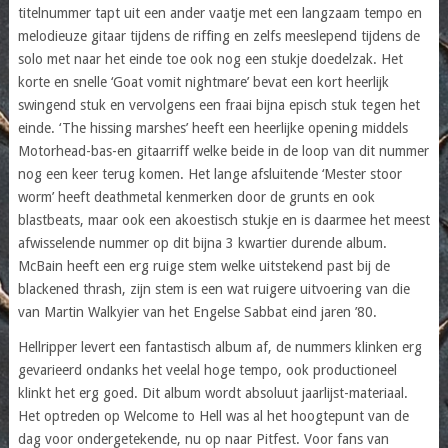
titelnummer tapt uit een ander vaatje met een langzaam tempo en
melodieuze gitaar tijdens de riffing en zelfs meeslepend tijdens de
solo met naar het einde toe ook nog een stukje doedelzak. Het
korte en snelle ‘Goat vomit nightmare’ bevat een kort heerlijk
swingend stuk en vervolgens een fraai bijna episch stuk tegen het
einde. ‘The hissing marshes’ heeft een heerlijke opening middels
Motorhead-bas-en gitaarriff welke beide in de loop van dit nummer
nog een keer terug komen. Het lange afsluitende ‘Mester stoor
worm’ heeft deathmetal kenmerken door de grunts en ook
blastbeats, maar ook een akoestisch stukje en is daarmee het meest
afwisselende nummer op dit bijna 3 kwartier durende album.
McBain heeft een erg ruige stem welke uitstekend past bij de
blackened thrash, zijn stem is een wat ruigere uitvoering van die
van Martin Walkyier van het Engelse Sabbat eind jaren ’80.
Hellripper levert een fantastisch album af, de nummers klinken erg
gevarieerd ondanks het veelal hoge tempo, ook productioneel
klinkt het erg goed. Dit album wordt absoluut jaarlijst-materiaal.
Het optreden op Welcome to Hell was al het hoogtepunt van de
dag voor ondergetekende, nu op naar Pitfest. Voor fans van