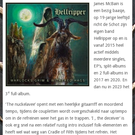
James McBain is
een bezig baasje,
op 19-jarige leeftijd
richt de Schot zijn
eigen band
Hellripper op en is
vanaf 2015 heel
actief middels
meerdere singles,
EP’s, split-albums
en 2 full-albums in
2017 en 2020. En
dan nu in 2023 het
e
3
full-album.
‘The nuckelavee’ opent met een heerlijke gitaarriff en moordend
tempo, tijdens de coupletten wordt overgeschakeld naar uptempo
om in de refreinen weer het gas in te trappen. ‘I , the deceiver’ is
ook erg snel na een relatief rustig intro inclusief folk-elementen en
heeft wel wat weg van Cradle of Filth tijdens het refrein. Het