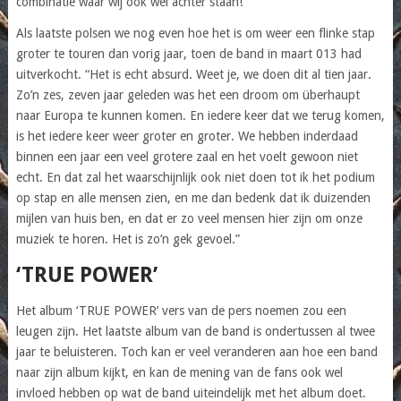
combinatie waar wij ook wel achter staan!
Als laatste polsen we nog even hoe het is om weer een flinke stap
groter te touren dan vorig jaar, toen de band in maart 013 had
uitverkocht. “Het is echt absurd. Weet je, we doen dit al tien jaar.
Zo’n zes, zeven jaar geleden was het een droom om überhaupt
naar Europa te kunnen komen. En iedere keer dat we terug komen,
is het iedere keer weer groter en groter. We hebben inderdaad
binnen een jaar een veel grotere zaal en het voelt gewoon niet
echt. En dat zal het waarschijnlijk ook niet doen tot ik het podium
op stap en alle mensen zien, en me dan bedenk dat ik duizenden
mijlen van huis ben, en dat er zo veel mensen hier zijn om onze
muziek te horen. Het is zo’n gek gevoel.”
‘TRUE POWER’
Het album ‘TRUE POWER’ vers van de pers noemen zou een
leugen zijn. Het laatste album van de band is ondertussen al twee
jaar te beluisteren. Toch kan er veel veranderen aan hoe een band
naar zijn album kijkt, en kan de mening van de fans ook wel
invloed hebben op wat de band uiteindelijk met het album doet.