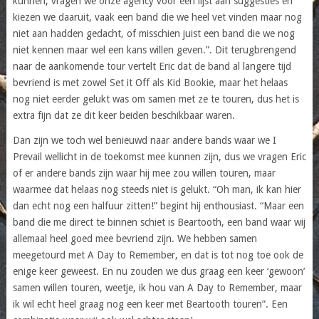
kunnen, vragen we onze agency voor een lijst aan suggesties en
kiezen we daaruit, vaak een band die we heel vet vinden maar nog
niet aan hadden gedacht, of misschien juist een band die we nog
niet kennen maar wel een kans willen geven.”. Dit terugbrengend
naar de aankomende tour vertelt Eric dat de band al langere tijd
bevriend is met zowel Set it Off als Kid Bookie, maar het helaas
nog niet eerder gelukt was om samen met ze te touren, dus het is
extra fijn dat ze dit keer beiden beschikbaar waren.
Dan zijn we toch wel benieuwd naar andere bands waar we I
Prevail wellicht in de toekomst mee kunnen zijn, dus we vragen Eric
of er andere bands zijn waar hij mee zou willen touren, maar
waarmee dat helaas nog steeds niet is gelukt. “Oh man, ik kan hier
dan echt nog een halfuur zitten!” begint hij enthousiast. “Maar een
band die me direct te binnen schiet is Beartooth, een band waar wij
allemaal heel goed mee bevriend zijn. We hebben samen
meegetourd met A Day to Remember, en dat is tot nog toe ook de
enige keer geweest. En nu zouden we dus graag een keer ‘gewoon’
samen willen touren, weetje, ik hou van A Day to Remember, maar
ik wil echt heel graag nog een keer met Beartooth touren”. Een