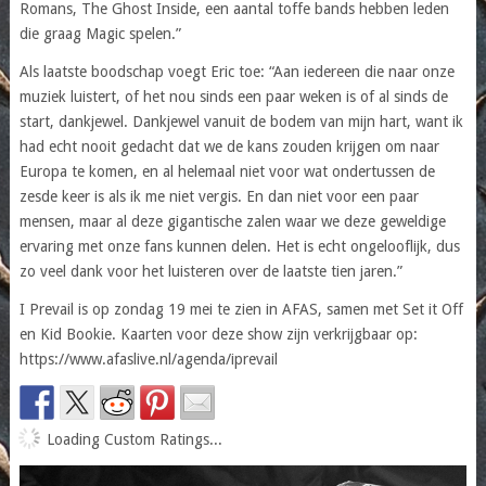
Romans, The Ghost Inside, een aantal toffe bands hebben leden
die graag Magic spelen.”
Als laatste boodschap voegt Eric toe: “Aan iedereen die naar onze
muziek luistert, of het nou sinds een paar weken is of al sinds de
start, dankjewel. Dankjewel vanuit de bodem van mijn hart, want ik
had echt nooit gedacht dat we de kans zouden krijgen om naar
Europa te komen, en al helemaal niet voor wat ondertussen de
zesde keer is als ik me niet vergis. En dan niet voor een paar
mensen, maar al deze gigantische zalen waar we deze geweldige
ervaring met onze fans kunnen delen. Het is echt ongelooflijk, dus
zo veel dank voor het luisteren over de laatste tien jaren.”
I Prevail is op zondag 19 mei te zien in AFAS, samen met Set it Off
en Kid Bookie. Kaarten voor deze show zijn verkrijgbaar op:
https://www.afaslive.nl/agenda/iprevail
Loading Custom Ratings...