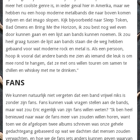
meer het coolste genre is, in ieder geval hier in Amerika, maar we
hebben nu een hoop moderne metalbands die naar boven komen
drijven en dat imago slopen. Kijk bijvoorbeeld naar Sleep Token,
Bad Omens en Bring Me the Horizon, ik zou best nog wel even
door kunnen gaan en een lijst aan bands kunnen noemen. Ik zou
heel graag tussen de lijst aan bands staan die de weg hebben
gebaand voor wat moderne rock en metal is. Als een persoon,
hoop ik vooral dat andere bands me zien als iemand die leuk is om
mee rond te hangen, dat ze met ons willen touren om samen te
chillen en whiskey met me te drinken.”
FANS
We kunnen natuurlijk niet vergeten dat een band vrijwel niks is
zonder zijn fans. Fans kunnen vaak vragen stellen aan de bands,
maar wat zou Eric eigenlijk van zijn fans willen weten? “Ik ben heel
benieuwd naar waar de fans meer van zouden willen horen, want
toen we de afgelopen twee albums schreven was onze gehele
gedachtegang gebaseerd op wat we dachten dat mensen zouden
verwachten, en hoe we de fans iets anders kunnen geven waarvan