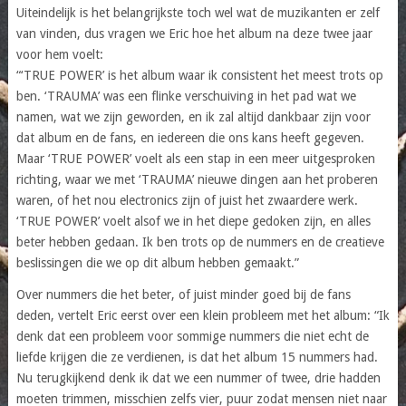
Uiteindelijk is het belangrijkste toch wel wat de muzikanten er zelf
van vinden, dus vragen we Eric hoe het album na deze twee jaar
voor hem voelt:
“‘TRUE POWER’ is het album waar ik consistent het meest trots op
ben. ‘TRAUMA’ was een flinke verschuiving in het pad wat we
namen, wat we zijn geworden, en ik zal altijd dankbaar zijn voor
dat album en de fans, en iedereen die ons kans heeft gegeven.
Maar ‘TRUE POWER’ voelt als een stap in een meer uitgesproken
richting, waar we met ‘TRAUMA’ nieuwe dingen aan het proberen
waren, of het nou electronics zijn of juist het zwaardere werk.
‘TRUE POWER’ voelt alsof we in het diepe gedoken zijn, en alles
beter hebben gedaan. Ik ben trots op de nummers en de creatieve
beslissingen die we op dit album hebben gemaakt.”
Over nummers die het beter, of juist minder goed bij de fans
deden, vertelt Eric eerst over een klein probleem met het album: “Ik
denk dat een probleem voor sommige nummers die niet echt de
liefde krijgen die ze verdienen, is dat het album 15 nummers had.
Nu terugkijkend denk ik dat we een nummer of twee, drie hadden
moeten trimmen, misschien zelfs vier, puur zodat mensen niet naar