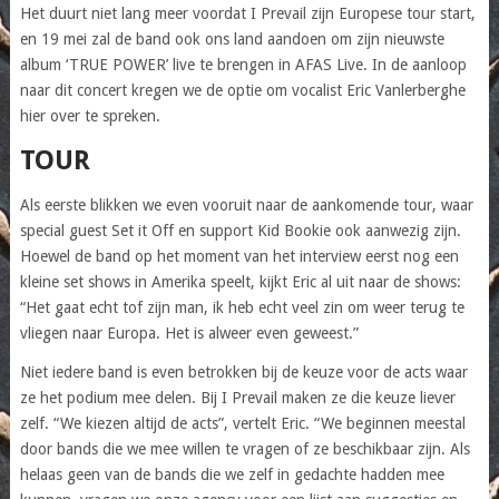
Het duurt niet lang meer voordat I Prevail zijn Europese tour start,
en 19 mei zal de band ook ons land aandoen om zijn nieuwste
album ‘TRUE POWER’ live te brengen in AFAS Live. In de aanloop
naar dit concert kregen we de optie om vocalist Eric Vanlerberghe
hier over te spreken.
TOUR
Als eerste blikken we even vooruit naar de aankomende tour, waar
special guest Set it Off en support Kid Bookie ook aanwezig zijn.
Hoewel de band op het moment van het interview eerst nog een
kleine set shows in Amerika speelt, kijkt Eric al uit naar de shows:
“Het gaat echt tof zijn man, ik heb echt veel zin om weer terug te
vliegen naar Europa. Het is alweer even geweest.”
Niet iedere band is even betrokken bij de keuze voor de acts waar
ze het podium mee delen. Bij I Prevail maken ze die keuze liever
zelf. “We kiezen altijd de acts”, vertelt Eric. “We beginnen meestal
door bands die we mee willen te vragen of ze beschikbaar zijn. Als
helaas geen van de bands die we zelf in gedachte hadden mee