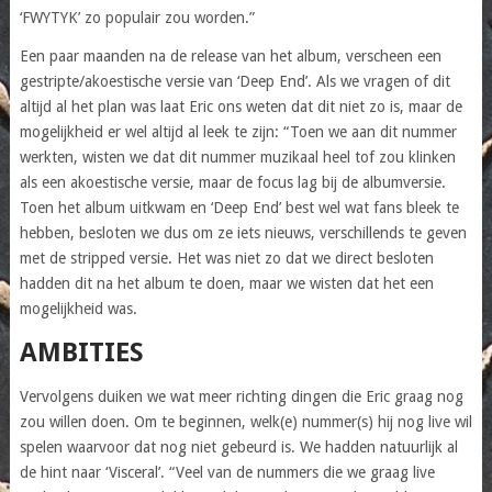
‘FWYTYK’ zo populair zou worden.”
Een paar maanden na de release van het album, verscheen een
gestripte/akoestische versie van ‘Deep End’. Als we vragen of dit
altijd al het plan was laat Eric ons weten dat dit niet zo is, maar de
mogelijkheid er wel altijd al leek te zijn: “Toen we aan dit nummer
werkten, wisten we dat dit nummer muzikaal heel tof zou klinken
als een akoestische versie, maar de focus lag bij de albumversie.
Toen het album uitkwam en ‘Deep End’ best wel wat fans bleek te
hebben, besloten we dus om ze iets nieuws, verschillends te geven
met de stripped versie. Het was niet zo dat we direct besloten
hadden dit na het album te doen, maar we wisten dat het een
mogelijkheid was.
AMBITIES
Vervolgens duiken we wat meer richting dingen die Eric graag nog
zou willen doen. Om te beginnen, welk(e) nummer(s) hij nog live wil
spelen waarvoor dat nog niet gebeurd is. We hadden natuurlijk al
de hint naar ‘Visceral’. “Veel van de nummers die we graag live