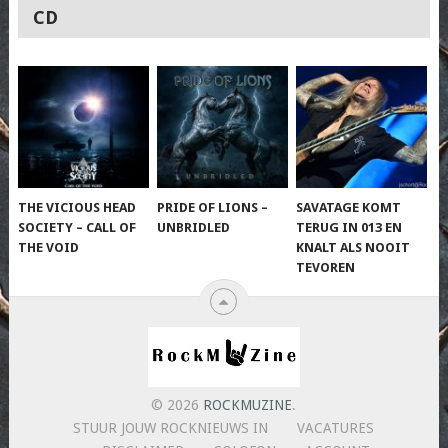
CD
THE VICIOUS HEAD
PRIDE OF LIONS –
SAVATAGE KOMT
SOCIETY – CALL OF
UNBRIDLED
TERUG IN 013 EN
THE VOID
KNALT ALS NOOIT
TEVOREN
© 2026
ROCKMUZINE
.
STUUR JOUW ROCKNIEUWS IN
VACATURES