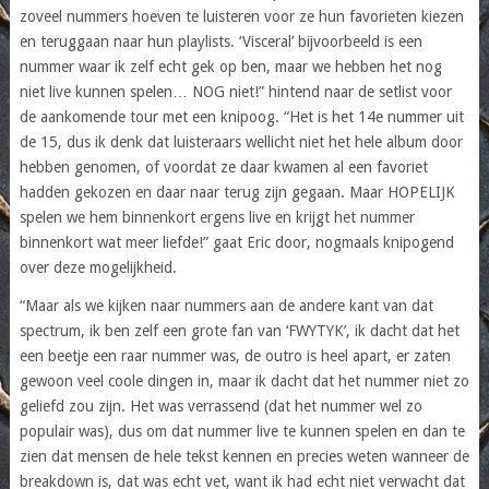
zoveel nummers hoeven te luisteren voor ze hun favorieten kiezen
en teruggaan naar hun playlists. ‘Visceral’ bijvoorbeeld is een
nummer waar ik zelf echt gek op ben, maar we hebben het nog
niet live kunnen spelen… NOG niet!” hintend naar de setlist voor
de aankomende tour met een knipoog. “Het is het 14e nummer uit
de 15, dus ik denk dat luisteraars wellicht niet het hele album door
hebben genomen, of voordat ze daar kwamen al een favoriet
hadden gekozen en daar naar terug zijn gegaan. Maar HOPELIJK
spelen we hem binnenkort ergens live en krijgt het nummer
binnenkort wat meer liefde!” gaat Eric door, nogmaals knipogend
over deze mogelijkheid.
“Maar als we kijken naar nummers aan de andere kant van dat
spectrum, ik ben zelf een grote fan van ‘FWYTYK’, ik dacht dat het
een beetje een raar nummer was, de outro is heel apart, er zaten
gewoon veel coole dingen in, maar ik dacht dat het nummer niet zo
geliefd zou zijn. Het was verrassend (dat het nummer wel zo
populair was), dus om dat nummer live te kunnen spelen en dan te
zien dat mensen de hele tekst kennen en precies weten wanneer de
breakdown is, dat was echt vet, want ik had echt niet verwacht dat