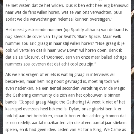
ze niet wisten dat ze het wilden. Dus ik ben echt heel erg benieuwd
naar wat de fans willen horen, wat ze van ons verwachten, puur
zodat we die verwachtingen helemaal kunnen overstijgen.”
Het meest gestreamde nummer (op Spotify althans) van de band is
nog steeds de cover van Taylor Swift’s ‘Blank Space’. Maar welk
nummer zou Eric graag in haar stijl willen horen? “Hoe graag ik je
ook wil vertellen dat ik haar ‘Bow Down’ wil horen doen, denk ik
dat als ze ‘Closure’, of ‘Doomed’, een van onze meer ballad achtige
nummers zou coveren dat dat echt cool zou zijn.”
Als we Eric vragen of er iets is wat hij graag in interviews wil
bespreken, maar hem nog nooit gevraagd is, moet hij toch wel
even nadenken. Na een tiental seconden vertelt hij over de Magic
the Gathering community die zich aan het opbouwen is binnen
bands: “Ik speel graag Magic the Gathering! Al weet ik niet of het
kaartspel overzees heel bekend is. Dylan, onze gitarist ben ik er
ook bij aan het betrekken, maar ik ben er dus achter gekomen dat
er een redelijk aantal muzikanten zijn die al een aantal jaar stiekem
spelen, en ik had geen idee. Leden van Fit for a King, We Came as