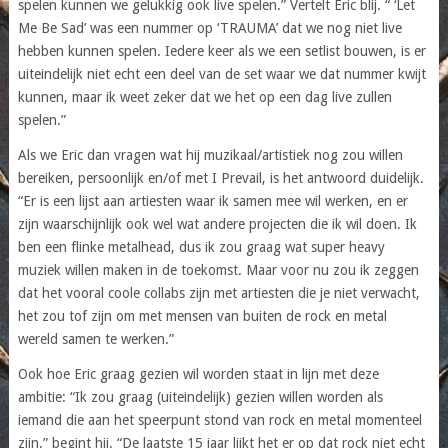
spelen kunnen we gelukkig ook live spelen.” Vertelt Eric blij. “ ‘Let
Me Be Sad’ was een nummer op ‘TRAUMA’ dat we nog niet live
hebben kunnen spelen. Iedere keer als we een setlist bouwen, is er
uiteindelijk niet echt een deel van de set waar we dat nummer kwijt
kunnen, maar ik weet zeker dat we het op een dag live zullen
spelen.”
Als we Eric dan vragen wat hij muzikaal/artistiek nog zou willen
bereiken, persoonlijk en/of met I Prevail, is het antwoord duidelijk.
“Er is een lijst aan artiesten waar ik samen mee wil werken, en er
zijn waarschijnlijk ook wel wat andere projecten die ik wil doen. Ik
ben een flinke metalhead, dus ik zou graag wat super heavy
muziek willen maken in de toekomst. Maar voor nu zou ik zeggen
dat het vooral coole collabs zijn met artiesten die je niet verwacht,
het zou tof zijn om met mensen van buiten de rock en metal
wereld samen te werken.”
Ook hoe Eric graag gezien wil worden staat in lijn met deze
ambitie: “Ik zou graag (uiteindelijk) gezien willen worden als
iemand die aan het speerpunt stond van rock en metal momenteel
zijn.” begint hij. “De laatste 15 jaar lijkt het er op dat rock niet echt