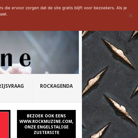
D VAN DE WEEK: SLEEPING...
die ervoor zorgen dat de site gratis blijft voor bezoekers. Als je
aat.
RIJSVRAAG
ROCKAGENDA
BEZOEK OOK EENS
WWW.ROCKMUZINE.COM,
ONZE ENGELSTALIGE
ZUSTERSITE