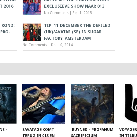
T 2016
EXCLUSIEVE SHOW NAAR 013
No Comments
|
Sep 1, 2015
 ROND:
TIP: 11 DECEMBER THE DEFILED
 PRO-
(UK)/AVATAR (SE) IN SUGAR
FACTORY, AMSTERDAM
No Comments
|
Dec 10, 2014
NS –
SAVATAGE KOMT
RUYNED – PROFANUM
VOYAGER
TERUG IN 013 EN
SACRIFICIUM
IN TILB