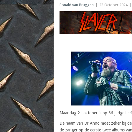
Ronald van Bruggen
|
23 October 2024
Maandag 21 oktober is op 66-jarige leef
De naam van Di’ Anno moet zeker bij de 
de zanger op de eerste twee albums van 