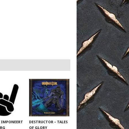
 IMPONEERT
DESTRUCTOR – TALES
URG
OF GLORY