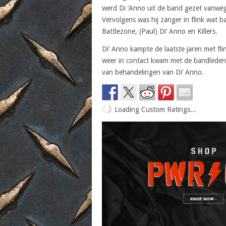
werd Di ’Anno uit de band gezet vanweg
Vervolgens was hij zanger in flink wat b
Battlezone, (Paul) Di’ Anno en Killers.
Di’ Anno kampte de laatste jaren met f
weer in contact kwam met de bandleden 
van behandelingen van Di‘ Anno.
Loading Custom Ratings...