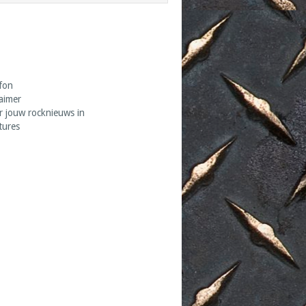
fon
laimer
r jouw rocknieuws in
tures