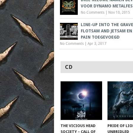
VOOR DYNAMO METALFES
No Comments
|
Nov 10, 2015
LINE-UP INTO THE GRAVE
FLOTSAM AND JETSAM EN
PAIN TOEGEVOEGD
No Comments
|
Apr 3, 2017
CD
THE VICIOUS HEAD
PRIDE OF LIO
SOCIETY – CALL OF
UNBRIDLED