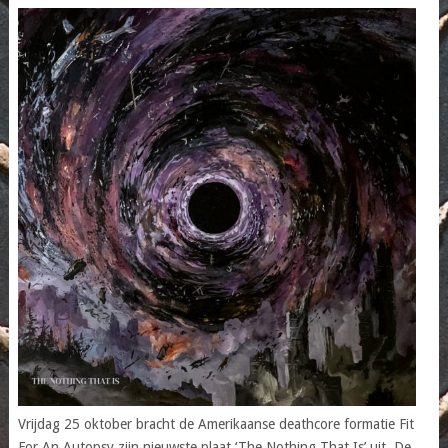
Vrijdag 25 oktober bracht de Amerikaanse deathcore formatie Fit
For An Autopsy zijn nieuwste plaat ‘The Nothing That Is’ uit. De