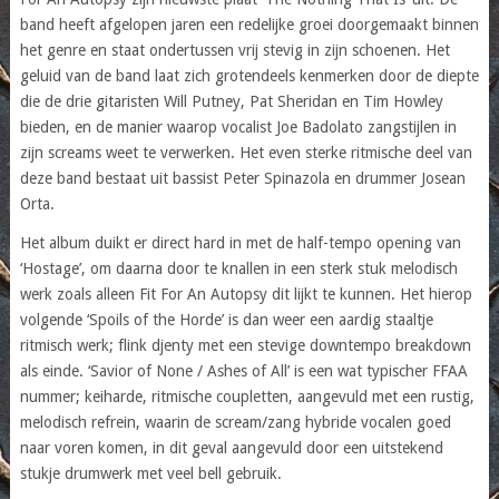
band heeft afgelopen jaren een redelijke groei doorgemaakt binnen
het genre en staat ondertussen vrij stevig in zijn schoenen. Het
geluid van de band laat zich grotendeels kenmerken door de diepte
die de drie gitaristen Will Putney, Pat Sheridan en Tim Howley
bieden, en de manier waarop vocalist Joe Badolato zangstijlen in
zijn screams weet te verwerken. Het even sterke ritmische deel van
deze band bestaat uit bassist Peter Spinazola en drummer Josean
Orta.
Het album duikt er direct hard in met de half-tempo opening van
‘Hostage’, om daarna door te knallen in een sterk stuk melodisch
werk zoals alleen Fit For An Autopsy dit lijkt te kunnen. Het hierop
volgende ‘Spoils of the Horde’ is dan weer een aardig staaltje
ritmisch werk; flink djenty met een stevige downtempo breakdown
als einde. ‘Savior of None / Ashes of All’ is een wat typischer FFAA
nummer; keiharde, ritmische coupletten, aangevuld met een rustig,
melodisch refrein, waarin de scream/zang hybride vocalen goed
naar voren komen, in dit geval aangevuld door een uitstekend
stukje drumwerk met veel bell gebruik.