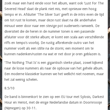
zoek maar een hard einde voor het album, want ook ‘Lust For The
Severed Head’ slaat de plank niet mis, met opnieuw een hoog
tempo er in. Afsluiter ‘The Silver Sun’ geeft in de intro even de tijd
om tot rust te komen, maar deze rust slaat na dik anderhalve
minuut weer door naar een stevige pot ouderwets ramwerk. De
diversiteit die de heren in de nummer tonen is een passende
afsluiter voor dit sterke album; er komt een scala aan verschillende
riffs en tempo’s voorbij. De rustig afbrekende outro van het
nummer voelt als een stilte na de storm; een moment om te
kunnen nadenken/rusten na wat er net door je oren geblazen is.
‘The Nothing That Is’ is een gigantisch sterke plaat, zowel kijkend
naar de losse nummers als naar de opbouw van het gehele album.
Een moderne klassieker kunnen we het wellicht niet noemen, maar
het zal weinig schelen.
8.5/10
De band is binnenkort te zien op een EU tour met Sylosis, Darkest
Hour en Heriot, met de enige Nederlandse datum in Doornroosje
(Nijmegen) op 30-11.