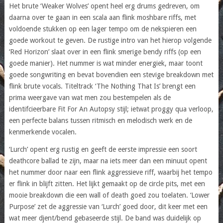
Het brute ‘Weaker Wolves’ opent heel erg drums gedreven, om
daarna over te gaan in een scala aan flink moshbare riffs, met
voldoende stukken op een lager tempo om de nekspieren een
goede workout te geven. De rustige intro van het hierop volgende
‘Red Horizon’ slaat over in een flink smerige bendy riffs (op een
goede manier). Het nummer is wat minder energiek, maar toont
goede songwriting en bevat bovendien een stevige breakdown met
flink brute vocals. Titeltrack ‘The Nothing That Is’ brengt een
prima weergave van wat men zou bestempelen als de
identifcieerbare Fit For An Autopsy stijl; ietwat proggy qua verloop,
een perfecte balans tussen ritmisch en melodisch werk en de
kenmerkende vocalen.
‘Lurch’ opent erg rustig en geeft de eerste impressie een soort
deathcore ballad te zijn, maar na iets meer dan een minuut opent
het nummer door naar een flink aggressieve riff, waarbij het tempo
er flink in blijft zitten. Het lijkt gemaakt op de circle pits, met een
mooie breakdown die een wall of death goed zou toelaten. ‘Lower
Purpose’ zet de aggressie van ‘Lurch’ goed door, dit keer met een
wat meer djent/bend gebaseerde stijl. De band was duidelijk op