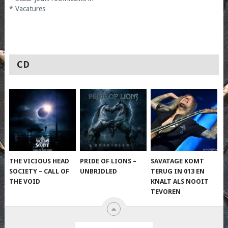
*
Vacatures
CD
THE VICIOUS HEAD
PRIDE OF LIONS –
SAVATAGE KOMT
SOCIETY – CALL OF
UNBRIDLED
TERUG IN 013 EN
THE VOID
KNALT ALS NOOIT
TEVOREN