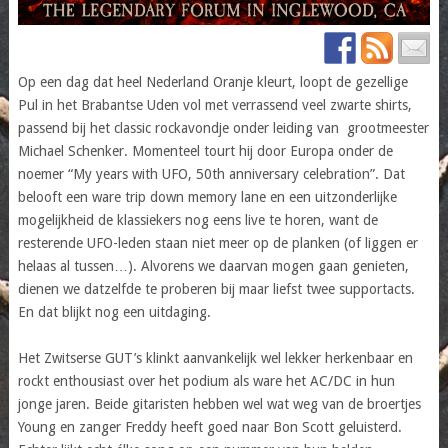
Op een dag dat heel Nederland Oranje kleurt, loopt de gezellige
Pul in het Brabantse Uden vol met verrassend veel zwarte shirts,
passend bij het classic rockavondje onder leiding van grootmeester
Michael Schenker. Momenteel tourt hij door Europa onder de
noemer “My years with UFO, 50th anniversary celebration”. Dat
belooft een ware trip down memory lane en een uitzonderlijke
mogelijkheid de klassiekers nog eens live te horen, want de
resterende UFO-leden staan niet meer op de planken (of liggen er
helaas al tussen…). Alvorens we daarvan mogen gaan genieten,
dienen we datzelfde te proberen bij maar liefst twee supportacts.
En dat blijkt nog een uitdaging.
Het Zwitserse GUT’s klinkt aanvankelijk wel lekker herkenbaar en
rockt enthousiast over het podium als ware het AC/DC in hun
jonge jaren. Beide gitaristen hebben wel wat weg van de broertjes
Young en zanger Freddy heeft goed naar Bon Scott geluisterd.