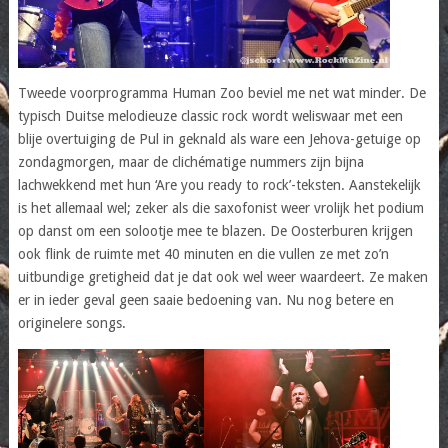
Tweede voorprogramma Human Zoo beviel me net wat minder. De
typisch Duitse melodieuze classic rock wordt weliswaar met een
blije overtuiging de Pul in geknald als ware een Jehova-getuige op
zondagmorgen, maar de clichématige nummers zijn bijna
lachwekkend met hun ‘Are you ready to rock’-teksten. Aanstekelijk
is het allemaal wel; zeker als die saxofonist weer vrolijk het podium
op danst om een solootje mee te blazen. De Oosterburen krijgen
ook flink de ruimte met 40 minuten en die vullen ze met zo’n
uitbundige gretigheid dat je dat ook wel weer waardeert. Ze maken
er in ieder geval geen saaie bedoening van. Nu nog betere en
originelere songs.