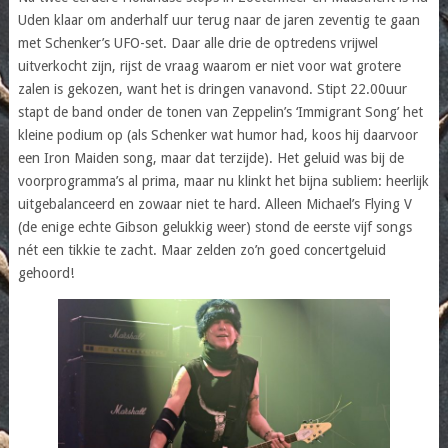
Uden klaar om anderhalf uur terug naar de jaren zeventig te gaan
met Schenker’s UFO-set. Daar alle drie de optredens vrijwel
uitverkocht zijn, rijst de vraag waarom er niet voor wat grotere
zalen is gekozen, want het is dringen vanavond. Stipt 22.00uur
stapt de band onder de tonen van Zeppelin’s ‘Immigrant Song’ het
kleine podium op (als Schenker wat humor had, koos hij daarvoor
een Iron Maiden song, maar dat terzijde). Het geluid was bij de
voorprogramma’s al prima, maar nu klinkt het bijna subliem: heerlijk
uitgebalanceerd en zowaar niet te hard. Alleen Michael’s Flying V
(de enige echte Gibson gelukkig weer) stond de eerste vijf songs
nét een tikkie te zacht. Maar zelden zo’n goed concertgeluid
gehoord!