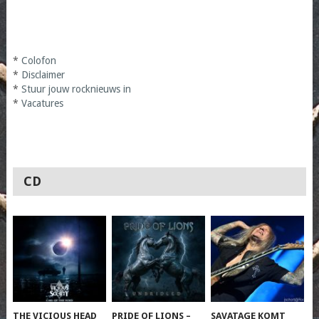
*
Colofon
*
Disclaimer
*
Stuur jouw rocknieuws in
*
Vacatures
CD
THE VICIOUS HEAD
PRIDE OF LIONS –
SAVATAGE KOMT