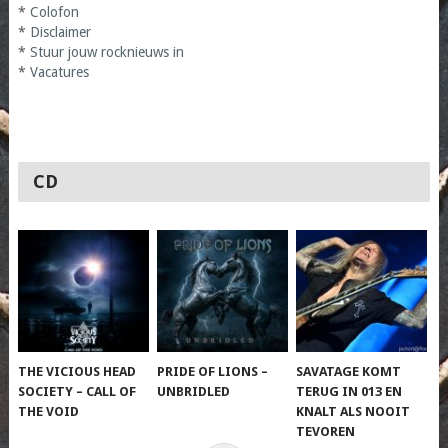
*
Colofon
*
Disclaimer
*
Stuur jouw rocknieuws in
*
Vacatures
CD
THE VICIOUS HEAD
PRIDE OF LIONS –
SAVATAGE KOMT
SOCIETY – CALL OF
UNBRIDLED
TERUG IN 013 EN
THE VOID
KNALT ALS NOOIT
TEVOREN