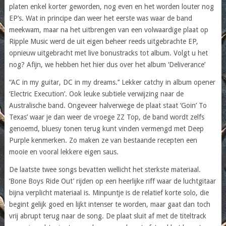
platen enkel korter geworden, nog even en het worden louter nog
EP’s. Wat in principe dan weer het eerste was waar de band
meekwam, maar na het uitbrengen van een volwaardige plaat op
Ripple Music werd de uit eigen beheer reeds uitgebrachte EP,
opnieuw uitgebracht met live bonustracks tot album. Volgt u het
nog? Afijn, we hebben het hier dus over het album ‘Deliverance’
“AC in my guitar, DC in my dreams.’’ Lekker catchy in album opener
‘Electric Execution’. Ook leuke subtiele verwijzing naar de
Australische band. Ongeveer halverwege de plaat staat ‘Goin’ To
Texas’ waar je dan weer de vroege ZZ Top, de band wordt zelfs
genoemd, bluesy tonen terug kunt vinden vermengd met Deep
Purple kenmerken. Zo maken ze van bestaande recepten een
mooie en vooral lekkere eigen saus.
De laatste twee songs bevatten wellicht het sterkste materiaal.
‘Bone Boys Ride Out’ rijden op een heerlijke riff waar de luchtgitaar
bijna verplicht materiaal is. Minpuntje is de relatief korte solo, die
begint gelijk goed en lijkt intenser te worden, maar gaat dan toch
vrij abrupt terug naar de song. De plaat sluit af met de titeltrack