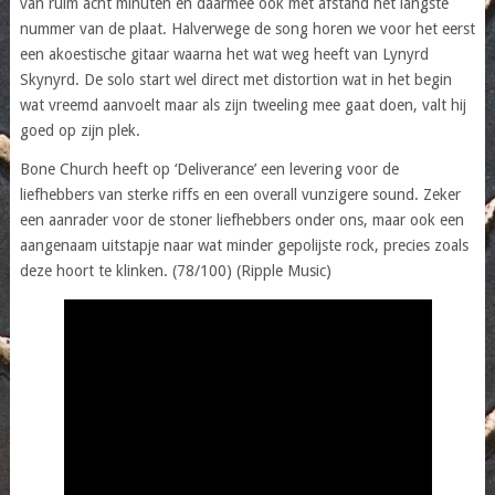
van ruim acht minuten en daarmee ook met afstand het langste
nummer van de plaat. Halverwege de song horen we voor het eerst
een akoestische gitaar waarna het wat weg heeft van Lynyrd
Skynyrd. De solo start wel direct met distortion wat in het begin
wat vreemd aanvoelt maar als zijn tweeling mee gaat doen, valt hij
goed op zijn plek.
Bone Church heeft op ‘Deliverance’ een levering voor de
liefhebbers van sterke riffs en een overall vunzigere sound. Zeker
een aanrader voor de stoner liefhebbers onder ons, maar ook een
aangenaam uitstapje naar wat minder gepolijste rock, precies zoals
deze hoort te klinken. (78/100) (Ripple Music)