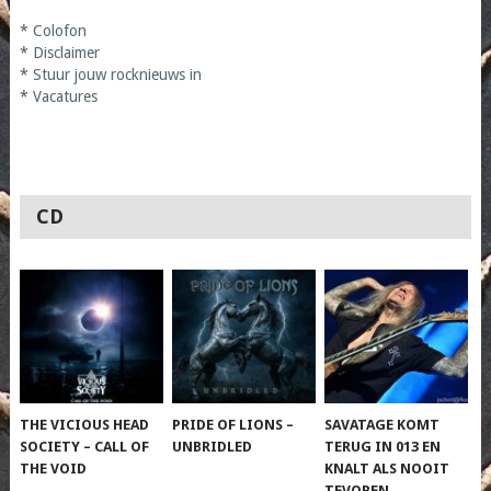
*
Colofon
*
Disclaimer
*
Stuur jouw rocknieuws in
*
Vacatures
CD
THE VICIOUS HEAD
PRIDE OF LIONS –
SAVATAGE KOMT
SOCIETY – CALL OF
UNBRIDLED
TERUG IN 013 EN
THE VOID
KNALT ALS NOOIT
TEVOREN