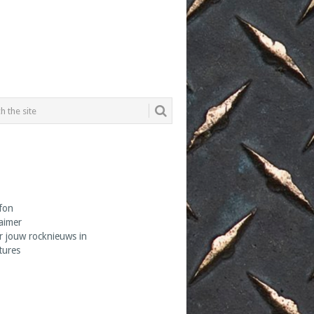
fon
laimer
r jouw rocknieuws in
tures