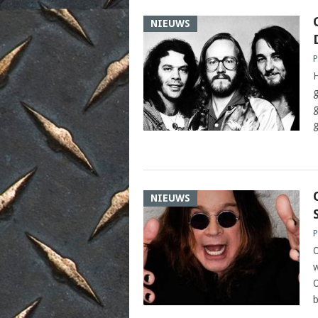
NIEUWS
P
H
g
g
g
NIEUWS
P
O
w
O
b