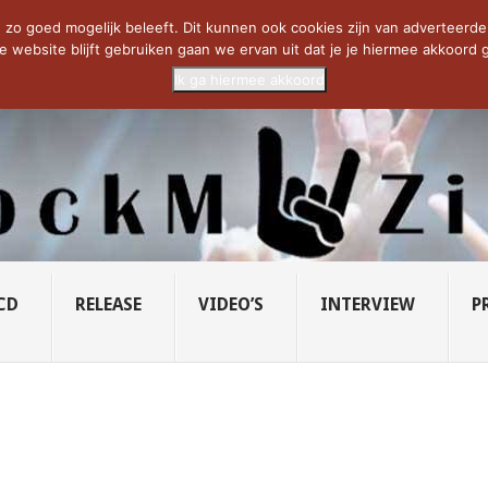
CIETY...
PRIDE OF LIONS – U...
SAVATAGE KOMT TERUG IN 0...
C
zo goed mogelijk beleeft. Dit kunnen ook cookies zijn van adverteerders 
e website blijft gebruiken gaan we ervan uit dat je je hiermee akkoord g
Ik ga hiermee akkoord
CD
RELEASE
VIDEO’S
INTERVIEW
P