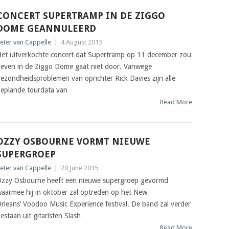
CONCERT SUPERTRAMP IN DE ZIGGO
DOME GEANNULEERD
eter van Cappelle
|
4 August 2015
et uitverkochte concert dat Supertramp op 11 december zou
even in de Ziggo Dome gaat niet door. Vanwege
ezondheidsproblemen van oprichter Rick Davies zijn alle
eplande tourdata van
Read More
OZZY OSBOURNE VORMT NIEUWE
SUPERGROEP
eter van Cappelle
|
20 June 2015
zzy Osbourne heeft een nieuwe supergroep gevormd
aarmee hij in oktober zal optreden op het New
rleans’ Voodoo Music Experience festival. De band zal verder
estaan uit gitaristen Slash
Read More