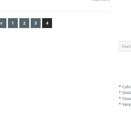
er
1
2
3
4
*
Colo
*
Disc
*
Stuu
*
Vaca