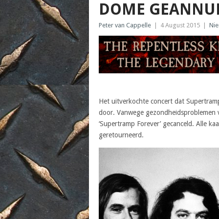
DOME GEANNU
Peter van Cappelle
|
4 August 2015
|
Ni
Het uitverkochte concert dat Supertra
door. Vanwege gezondheidsproblemen van
‘Supertramp Forever’ gecanceld. Alle k
geretourneerd.