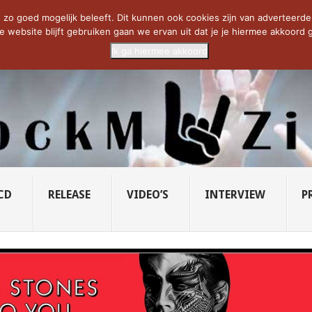
CIETY...
PRIDE OF LIONS – U...
SAVATAGE KOMT TERUG IN 0...
C
zo goed mogelijk beleeft. Dit kunnen ook cookies zijn van adverteerders 
e website blijft gebruiken gaan we ervan uit dat je je hiermee akkoord g
Ik ga hiermee akkoord
CD
RELEASE
VIDEO’S
INTERVIEW
P