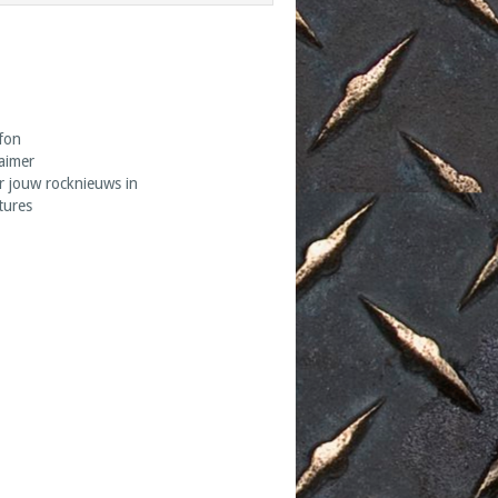
fon
laimer
r jouw rocknieuws in
tures