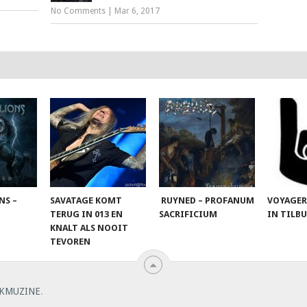
No Comments
|
Mar 6, 2017
NS –
SAVATAGE KOMT
RUYNED – PROFANUM
VOYAGER
TERUG IN 013 EN
SACRIFICIUM
IN TILB
KNALT ALS NOOIT
TEVOREN
KMUZINE
.