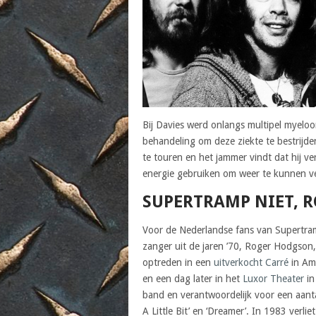
Bij Davies werd onlangs multipel myeloo
behandeling om deze ziekte te bestrijden
te touren en het jammer vindt dat hij ve
energie gebruiken om weer te kunnen vers
SUPERTRAMP NIET, 
Voor de Nederlandse fans van Supertramp
zanger uit de jaren ’70, Roger Hodgson,
optreden in een
uitverkocht Carré
in Am
en een dag later in het
Luxor Theater
in
band en verantwoordelijk voor een aantal
A Little Bit’ en ‘Dreamer’. In 1983 verlie