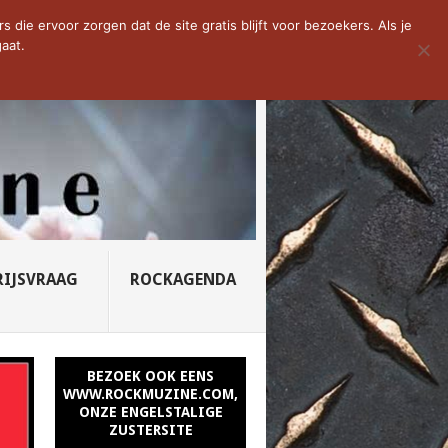
D VAN DE WEEK: SLEEPING...
die ervoor zorgen dat de site gratis blijft voor bezoekers. Als je
aat.
RIJSVRAAG
ROCKAGENDA
BEZOEK OOK EENS
WWW.ROCKMUZINE.COM,
ONZE ENGELSTALIGE
ZUSTERSITE